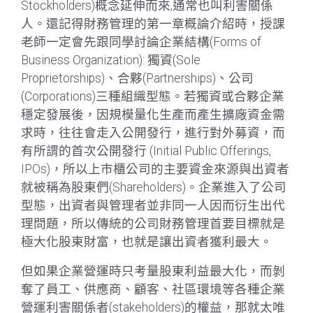
Stockholders)概念延伸而來,通常也叫利害關係
人。還記得財務管理的第一章概論介紹時，授課
老師一定會先跟同學討論企業結構(Forms of
Business Organization): 獨資(Sole
Proprietorships)、合夥(Partnerships)、公司
(Corporations)三種組織型態。若獨資或合夥企業
穩定發展後，因規模量化生產而產生擴廠資金需
求時，往往會走入公開發行，進行對外募資，而
有所謂的首次公開發行 (Initial Public Offerings,
IPOs)，所以上市櫃公司的主要資金來源與出資者
就被稱為股東們(Shareholders)。企業進入了公司
型態，出資者與管理者並非同一人因而衍生出代
理問題，所以傳統的公司財務管理首要目標就是
極大化股東財富，也就是讓出資者獲利最大。
但如果企業營運時只考量股東利益最大化，而剝
奪了員工、供應商、顧客、社區環境等各種企業
營運利害關係者(stakeholders)的權益，那就太唯