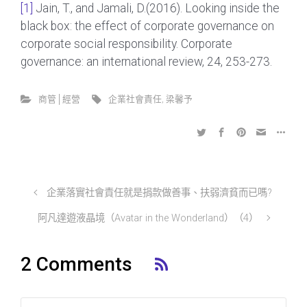
[1]
Jain, T., and Jamali, D.(2016). Looking inside the
black box: the effect of corporate governance on
corporate social responsibility. Corporate
governance: an international review, 24, 253-273.
商管│經營
企業社會責任
,
梁馨予
企業落實社會責任就是捐款做善事、扶弱濟貧而已嗎?
阿凡達遊液晶境（Avatar in the Wonderland）（4）
2 Comments