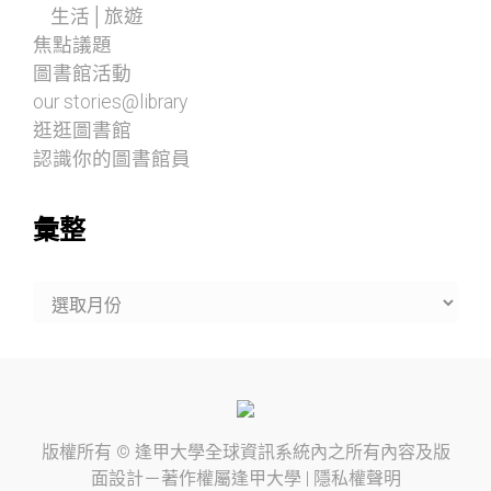
生活│旅遊
焦點議題
圖書館活動
our stories@library
逛逛圖書館
認識你的圖書館員
彙整
彙
整
版權所有 ©
逢甲大學
全球資訊系統內之所有內容及版
面設計－著作權屬
逢甲大學
|
隱私權聲明