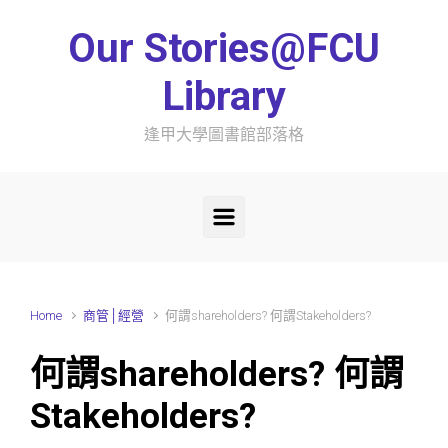
Skip to main content
Our Stories@FCU
Library
逢甲大學圖書館部落格
Home
商管│經營
何謂shareholders? 何謂Stakeholders?
何謂shareholders? 何謂
Stakeholders?