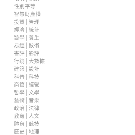
性別平等
智慧財產權
投資│管理
經濟│統計
醫學│養生
易經│數術
書評│影評
行銷│大數據
建築│設計
科普│科技
商管│經營
哲學│文學
藝術│音樂
政治│法律
教育│人文
體育│競技
歷史│地理