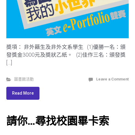
奬項： 非外籍生及非外文系學生 (1)優勝一名：頒
發獎金3000元及奬狀乙紙。 (2)佳作三名：頒發獎
[…]
圖書館活動
Leave a Comment
Read More
請你…尋找校園畢卡索