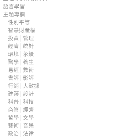
語言學習
主題專欄
性別平等
智慧財產權
投資│管理
經濟│統計
環境│永續
醫學│養生
易經│數術
書評│影評
行銷│大數據
建築│設計
科普│科技
商管│經營
哲學│文學
藝術│音樂
政治│法律