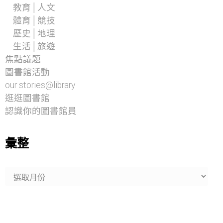
教育│人文
體育│競技
歷史│地理
生活│旅遊
焦點議題
圖書館活動
our stories@library
逛逛圖書館
認識你的圖書館員
彙整
彙
整