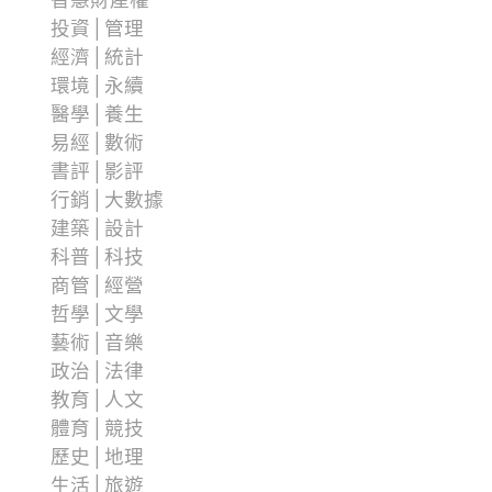
投資│管理
經濟│統計
環境│永續
醫學│養生
易經│數術
書評│影評
行銷│大數據
建築│設計
科普│科技
商管│經營
哲學│文學
藝術│音樂
政治│法律
教育│人文
體育│競技
歷史│地理
生活│旅遊