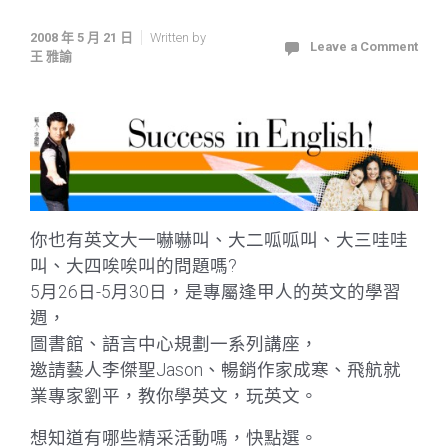
2008 年 5 月 21 日
Written by
Leave a Comment
王 雅諭
你也有英文大一嚇嚇叫、大二呱呱叫、大三哇哇
叫、大四唉唉叫的問題嗎?
5月26日-5月30日，是專屬逢甲人的英文的學習
週，
圖書館、語言中心規劃一系列講座，
邀請藝人李傑聖Jason、暢銷作家成寒、飛航就
業專家劉平，教你學英文，玩英文。
想知道有哪些精采活動嗎，快點選
。