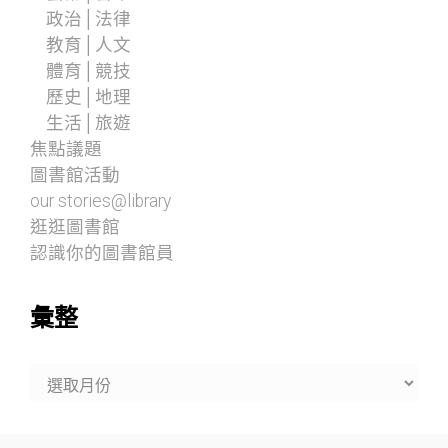
政治│法律
教育│人文
體育│競技
歷史│地理
生活│旅遊
焦點議題
圖書館活動
our stories@library
逛逛圖書館
認識你的圖書館員
彙整
彙
整