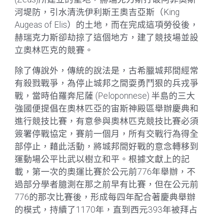
河堤防，引水清洗伊利斯王奧吉亞斯（King
Augeas of Elis）的土地，而在完成這項勞役後，
赫瑞克力斯卻劫掠了這個地方，建了競技場並設
立奧林匹克的競賽。
除了傳說外，傳統的說法是，古希臘城邦間經常
有殺戮戰爭，為停止城邦之間耍勇鬥狠的兵戎爭
戰，當時伯羅奔尼薩 (Peloponnese) 半島的三大
強國便提倡在奧林匹亞的宙斯神殿區舉辦慶典和
進行競技比賽，有意參與奧林匹克競技比賽必須
簽署停戰協定，賽前一個月，所有交戰行為得全
部停止，藉此活動，將城邦間好戰的意念轉移到
運動場公平比武以樹立和平。根據文獻上的記
載，第一次的奧運比賽於公元前776年舉辦，不
過部分學者臆測在那之前早有比賽，但在公元前
776的那次比賽後，形成每四年配合著慶典舉辦
的模式，持續了1170年，直到西元393年被拜占