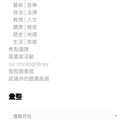
藝術│音樂
政治│法律
教育│人文
體育│競技
歷史│地理
生活│旅遊
焦點議題
圖書館活動
our stories@library
逛逛圖書館
認識你的圖書館員
彙整
彙
整