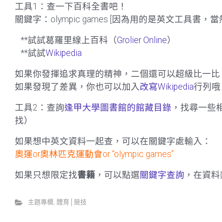
工具1：查一下百科全書吧！
關鍵字：olympic games [因為用的是英文工具書
**試試葛羅里線上百科（
Grolier Online
）
**試試
Wikipedia
如果你發揮追求真理的精神，二個還可以超級比一比
如果發現了差異，你也可以加入
改寫Wikipedia
行列哦
工具2：查詢
逢甲大學圖書館的館藏目錄
，找尋一些
找）
如果想中英文資料一起查，可以在關鍵字處輸入：
奧運or奧林匹克運動會or “olympic games”
如果只想限定找
書籍
，可以點選
關鍵字查詢
，在資料
主題專欄
,
體育│競技