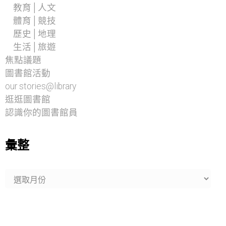
教育│人文
體育│競技
歷史│地理
生活│旅遊
焦點議題
圖書館活動
our stories@library
逛逛圖書館
認識你的圖書館員
彙整
彙
整