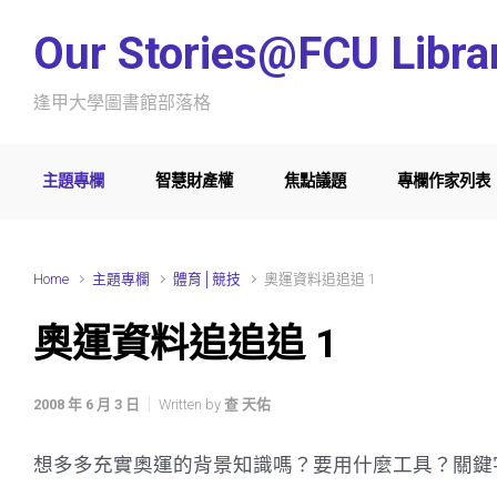
Skip to main content
Our Stories@FCU Libra
逢甲大學圖書館部落格
主題專欄
智慧財產權
焦點議題
專欄作家列表
Home
主題專欄
體育│競技
奧運資料追追追 1
奧運資料追追追 1
2008 年 6 月 3 日
Written by
查 天佑
想多多充實奧運的背景知識嗎？要用什麼工具？關鍵