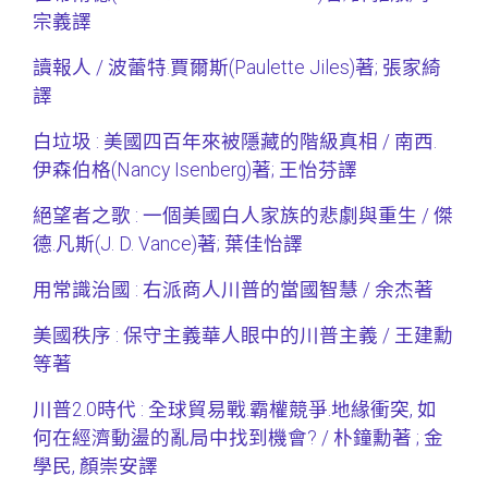
宗義譯
讀報人 / 波蕾特.賈爾斯(Paulette Jiles)著; 張家綺
譯
白垃圾 : 美國四百年來被隱藏的階級真相 / 南西.
伊森伯格(Nancy Isenberg)著; 王怡芬譯
絕望者之歌 : 一個美國白人家族的悲劇與重生 / 傑
德.凡斯(J. D. Vance)著; 葉佳怡譯
用常識治國 : 右派商人川普的當國智慧 / 余杰著
美國秩序 : 保守主義華人眼中的川普主義 / 王建勳
等著
川普2.0時代 : 全球貿易戰.霸權競爭.地緣衝突, 如
何在經濟動盪的亂局中找到機會? / 朴鐘勳著 ; 金
學民, 顏崇安譯