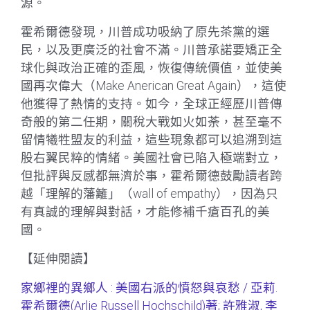
源。
霍希爾德發現，川普成功吸納了原先茶黨的選
民，以及更廣泛的社會不滿。川普承諾要矯正全
球化與政治正確的歪風，恢復傳統價值，並使美
國再次偉大（Make Anerican Great Again），這使
他獲得了熱情的支持。如今，全球正經歷川普傳
奇般的第二任期，關稅大戰如火如荼，甚至毫不
留情犧牲盟友的利益，這些現象都可以追溯到這
股右翼民粹的情緒。美國社會已陷入極端對立，
但批評與反感都無濟於事，霍希爾德鼓勵讀者跨
越「理解的藩籬」（wall of empathy），因為只
有真誠的理解與對話，才能修補千瘡百孔的美
國。
【延伸閱讀】
家鄉裡的異鄉人 : 美國右派的憤怒與哀愁 / 亞莉.
霍希爾德(Arlie Russell Hochschild)著; 許雅淑, 李