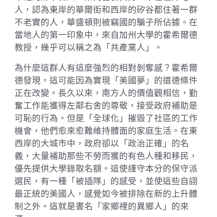
人，認為東岸的華爾街和西岸的矽谷都住著一群
不老實的人，華盛頓則被竊國的騙子所佔據。在
當地人的第一印象中，來自加州大學的霍希爾德
教授，幾乎可以稱之為「共產黨人」。
為什麼這群人有這麼強烈的相對剝奪感？霍希爾
德發現，這可能因為實現「美國夢」的道德條件
正在改變。長久以來，南方人的價值觀相信，勤
奮工作能獲得左鄰右舍的尊敬，接受政府補助是
可恥的行為。但是「全球化」摧毀了社區的工作
機會，他們愈來愈難維持體面的家庭生活。在東
西岸的大城市中，政府卻以「政治正確」的名
義，大量補助那些不勞而獲的有色人種和移民，
優先提供大學錄取名額。這使謹守本分的保守派
選民，有一種「被插隊」的感受，並使這些自詡
最正統的美國人，感覺如今被排除在新的上升體
制之外。這就是書名「家鄉裡的異鄉人」的來