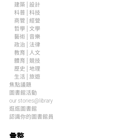
建築│設計
科普│科技
商管│經營
哲學│文學
藝術│音樂
政治│法律
教育│人文
體育│競技
歷史│地理
生活│旅遊
焦點議題
圖書館活動
our stories@library
逛逛圖書館
認識你的圖書館員
彙整