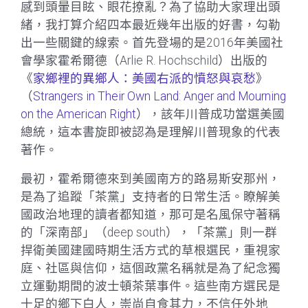
感到頭暈目眩、眼花撩亂？為了協助大家理出頭
緒，我打算介紹四本最近幾年出版的好書，勾勒
出一些關鍵的線索。首先登場的是2016年美國社
會學家霍希爾德（Arlie R. Hochschild）出版的
《
家鄉裡的異鄉人：美國右派的憤怒與哀愁
》
（
Strangers in Their Own Land: Anger and Mourning
on the American Right
），該年川普成功當選美國
總統，這本書旋即被認為是理解川普現象的代表
著作。
最初，霍希爾德來到美國南方的路易斯安那州，
是為了追蹤「茶黨」支持者的日常生活。瞭解美
國政治地理的讀者都知道，那可是名風保守著稱
的「深南部」（deep south），「茶黨」則一群
捍衛美國建國時期生活方式的草根選民，重視家
庭、社區與信仰，這個政黨名稱就是為了紀念獨
立運動期間的波士頓茶葉事件。這些南方選民是
十足的鄉下白人，崇尚自食其力，不信任外地