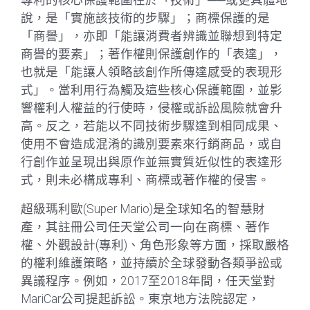
專利的核心保護範圍在於「技術」──或更具體地
說，是「實施該技術的步驟」；商標保護的是
「商譽」，亦即「能讓消費者辨識並聯想到特定
商譽的要素」；著作權則保護創作的「表達」，
也就是「能讓人領略該創作所傳達感受的表現形
式」。當利用行為觸及這些核心保護範圍，並影
響權利人權益的行使時，侵權或訴訟風險就會升
高。反之，若能以不同技術步驟達到相同成果、
使用不會造成混淆的識別要素來行銷商品，或自
行創作並呈現出與原作並無實質近似性的表達形
式，則未必構成專利、商標或著作權的侵害。
超級瑪利歐(Super Mario)是全球知名的智慧財
產，其註冊公司任天堂公司一向在商標、著作
權、外觀設計(專利)、角色形象等方面，採取嚴格
的權利維護策略，並持續於全球發動各類爭訟或
異議程序。例如，2017至2018年間，任天堂對
MariCar公司提起訴訟。東京地方法院認定，