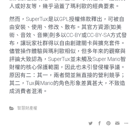
人或好友等，幾乎涵蓋了瑪利歐的經典要素。
然而，SuperTux是以GPL授權條款釋出，可被自
由安裝、使用、修改、散布。其官方資源(如美
術、音效、音樂)則多以CC-BY或CC-BY-SA方式發
布，讓玩家社群得以自由創建關卡與擴充套件。
儘管操作體驗與瑪利歐相似，但多年來的觀察與
評論大致認為，SuperTux並未觸及Super Mario智
財權的核心保護範圍，因此也未引發侵權爭議。
原因有二：其一，兩者間並無直接的營利競爭；
其二，Tux與Mario的角色形象差異甚大，不致造
成消費者混淆。
智慧財產權