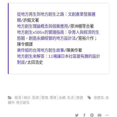
從地方再生到地方創生之路：文創產業發展邏
輯
/許銘文著
地方創生理論概念與個案應用
/廖洲棚等合著
地方創生xSDGs的實踐指南：孕育人與經濟的生
態圈，創造永續經營的地方設計法
/筧裕介作；
陳令嫻譯
美伶姐的台灣地方創生故事
/陳美伶著
地方創生來解答：11場讓日本社區變有趣的設計
對談
/太田浩史
經濟│統計
,
投資│管理
,
環境│永續
,
生活│旅遊
徐歷玄
,
呂
耀中
,
地方創生