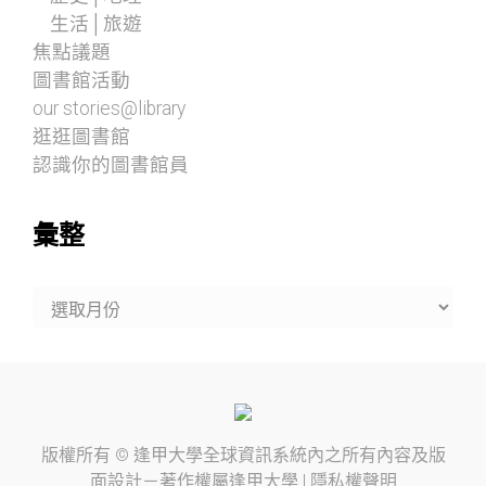
生活│旅遊
焦點議題
圖書館活動
our stories@library
逛逛圖書館
認識你的圖書館員
彙整
彙
整
版權所有 ©
逢甲大學
全球資訊系統內之所有內容及版
面設計－著作權屬
逢甲大學
|
隱私權聲明