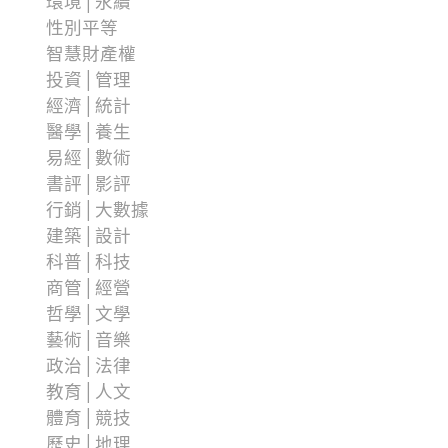
環境│永續
性別平等
智慧財產權
投資│管理
經濟│統計
醫學│養生
易經│數術
書評│影評
行銷│大數據
建築│設計
科普│科技
商管│經營
哲學│文學
藝術│音樂
政治│法律
教育│人文
體育│競技
歷史│地理