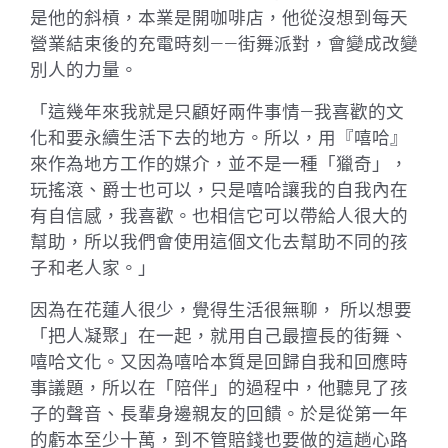
是他的斜槓，本業是開咖啡店，他從沒想到每天
營業結束後的充電時刻——街舞派對，會變成改變
別人的力量。
「這幾年來我就是只顧好兩件事情—我喜歡的文
化和要永續生活下去的地方。所以，用『嘻哈』
來作為地方工作的媒介，並不是一種「獵奇」，
玩搖滾、爵士也可以，只是嘻哈讓我的自我內在
有自信感，我喜歡。也相信它可以帶給人很大的
幫助，所以我們會使用這個文化去幫助不同的孩
子和老人家。」
因為在花蓮人很少，覺得生活很無聊， 所以想要
「把人凝聚」在一起，就用自己最擅長的街舞、
嘻哈文化。又因為嘻哈本質是回歸自我和回應時
事議題，所以在「陪伴」的過程中，他聽見了孩
子的聲音、長輩身邊親友的回饋。於是從第一年
的虧本至少十萬，到不管賠錢也要做的這趟心路