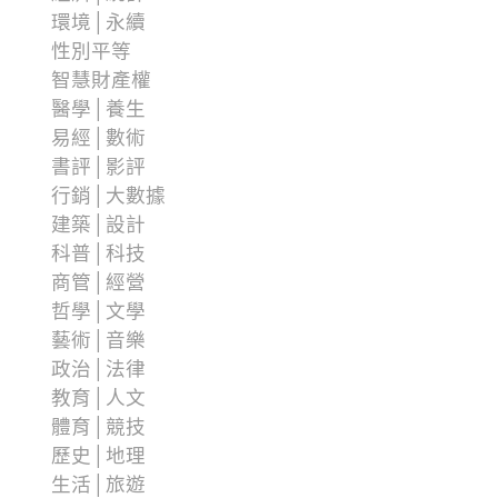
環境│永續
性別平等
智慧財產權
醫學│養生
易經│數術
書評│影評
行銷│大數據
建築│設計
科普│科技
商管│經營
哲學│文學
藝術│音樂
政治│法律
教育│人文
體育│競技
歷史│地理
生活│旅遊