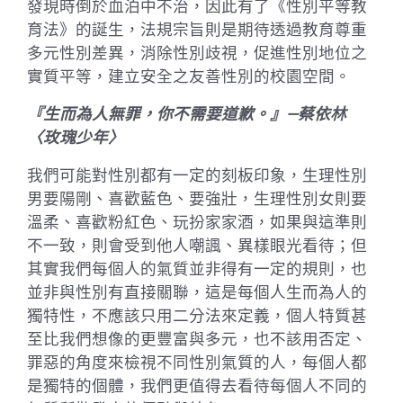
發現時倒於血泊中不治，因此有了《性別平等教
育法》的誕生，法規宗旨則是期待透過教育尊重
多元性別差異，消除性別歧視，促進性別地位之
實質平等，建立安全之友善性別的校園空間。
『生而為人無罪，你不需要道歉。』—蔡依林
〈玫瑰少年〉
我們可能對性別都有一定的刻板印象，生理性別
男要陽剛、喜歡藍色、要強壯，生理性別女則要
溫柔、喜歡粉紅色、玩扮家家酒，如果與這準則
不一致，則會受到他人嘲諷、異樣眼光看待；但
其實我們每個人的氣質並非得有一定的規則，也
並非與性別有直接關聯，這是每個人生而為人的
獨特性，不應該只用二分法來定義，個人特質甚
至比我們想像的更豐富與多元，也不該用否定、
罪惡的角度來檢視不同性別氣質的人，每個人都
是獨特的個體，我們更值得去看待每個人不同的