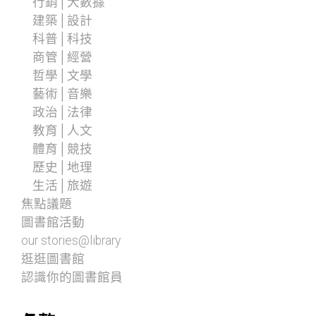
行銷│大數據
建築│設計
科普│科技
商管│經營
哲學│文學
藝術│音樂
政治│法律
教育│人文
體育│競技
歷史│地理
生活│旅遊
焦點議題
圖書館活動
our stories@library
逛逛圖書館
認識你的圖書館員