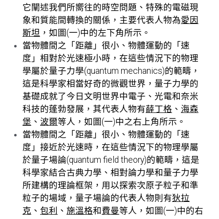
它闡述我們所嚮往的時空問題、特殊的電磁現
象和質能間轉換的關係，主要代表人物為
愛因
斯坦
，如圖(一)中的左下角所示。
當物體間之「距離」很小、物體運動的「速
度」相對於光速極小時，在這些情況下的物理
學屬於量子力學(quantum mechanics)的範疇，
這是科學家相當好奇的微觀世界，量子力學的
基礎成就了今日文明世界中電子、光電和奈米
科技的蓬勃發展，其代表人物有
薛丁格
、
海森
堡
、
波爾
等人，如圖(一)中之右上角所示。
當物體間之「距離」很小、物體運動的「速
度」接近於光速時，在這些情況下的物理學屬
於量子場論(quantum field theory)的範疇，這是
科學家結合古典力學、相對論力學和量子力學
所建構的理論框架，用以探索次原子粒子和準
粒子的場域，量子場論的代表人物則有
狄拉
克
、
包利
、
施溫格
和
費曼
等人，如圖(一)中的右