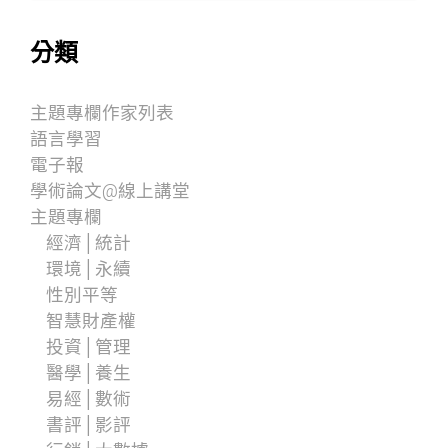
分類
主題專欄作家列表
語言學習
電子報
學術論文@線上講堂
主題專欄
經濟│統計
環境│永續
性別平等
智慧財產權
投資│管理
醫學│養生
易經│數術
書評│影評