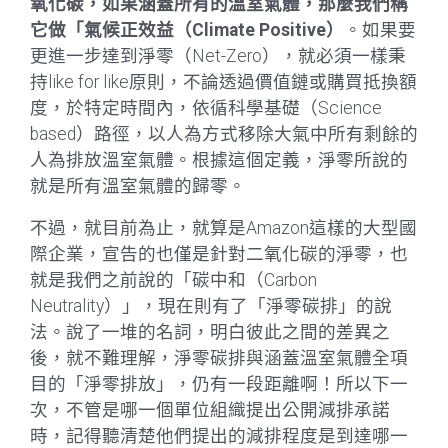
氧化碳，如果涵蓋所有的溫室氣體，那麼我們稱
它做「氣候正效益（Climate Positive）
。如果要
更進一步達到淨零（Net-Zero），就必須一樣秉
持like for like原則，不論透過價值鏈或購買抵換額
度，於特定時間內，依循科學基礎（Science
based）路徑，以人為方式移除大氣中所有剩餘的
人為排放溫室氣體。根據這個定義，淨零所說的
就是所有溫室氣體的歸零。
不過，就目前為止，就算是Amazon這樣的大型國
際企業，宣告的也僅是針對二氧化碳的淨零，也
就是我們之前說的「碳中和（Carbon
Neutrality）」，現在則有了「淨零碳排」的說
法。說了一堆的名詞，明白彼此之間的差異之
後，就不難理解，淨零碳排與涵蓋溫室氣體全項
目的「淨零排放」，仍有一段距離啊！所以下一
次，不管是哪一個單位組織提出公開減排承諾
時，記得聽清楚他們提出的減排程度是到達哪一