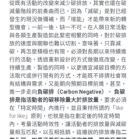
從既有活動的改變來減少碳排放，其實也還在碳
減量階段的前奏曲而已，因為「減碳」是對已經
發生的現況做彌補，而「增能」才能帶來新的轉
型機會；一前一後、缺一不可。在人類日常活動
與各類生產製造如此緊密相繫的同時，對於碳排
放的速度與關聯也難以切割。意味著，只靠減
碳，再怎麼積極也有限，必須對長期以來持續進
行的活動，透過重新設計的方式做徹底改變，在
持續生產、製造的同時，以更適宜減碳目標的方
法取代或併行現有的方式，才能既不排擠社會現
有結構與需求，又能朝向預期目標前進，甚至，
進一步走向
負碳排（Carbon Negative）
。
負碳
排是指活動者的碳移除量大於排放量
，要求必須
在「特定時間」內進行，並且秉持所謂的「like
for like」原則，也就是指在劃定後的特定時間
內，考量活動時效性，讓活動者的排放量與減碳
量相互匹配，以互相抵銷。這邊說的排放專指
二