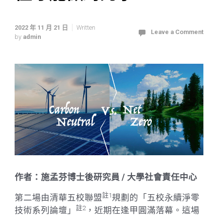
2022 年 11 月 21 日
Written
Leave a Comment
by
admin
作者：施孟芬博士後研究員 / 大學社會責任中心
註1
第二場由清華五校聯盟
規劃的「五校永續淨零
註2
技術系列論壇」
，近期在逢甲圓滿落幕。這場