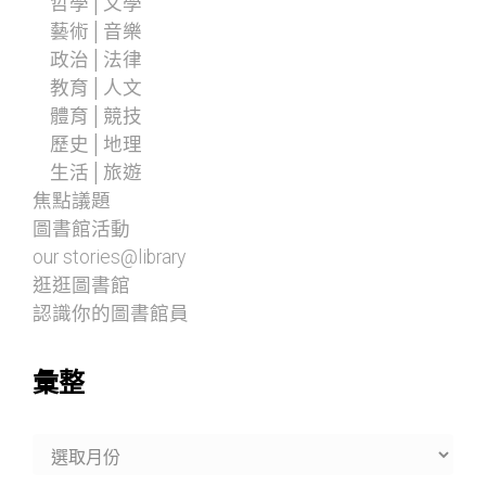
哲學│文學
藝術│音樂
政治│法律
教育│人文
體育│競技
歷史│地理
生活│旅遊
焦點議題
圖書館活動
our stories@library
逛逛圖書館
認識你的圖書館員
彙整
彙
整