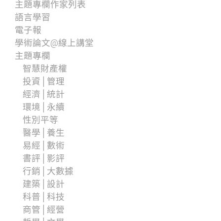
主題專欄作家列表
語言學習
電子報
學術論文@線上講堂
主題專欄
智慧財產權
投資│管理
經濟│統計
環境│永續
性別平等
醫學│養生
易經│數術
書評│影評
行銷│大數據
建築│設計
科普│科技
商管│經營