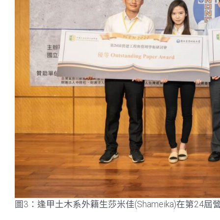
圖3：逢甲土木系外籍生莎米佳(Shameika)在第