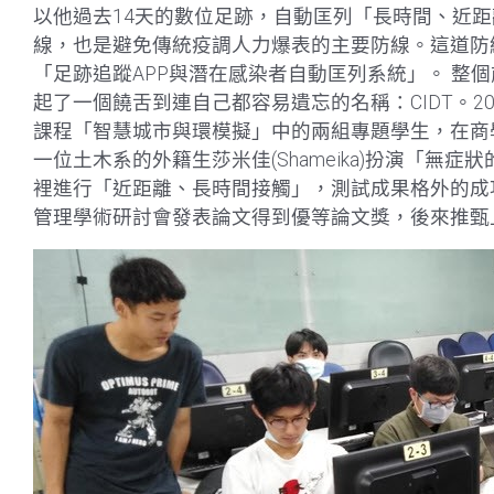
以他過去14天的數位足跡，自動匡列「長時間、近
線，也是避免傳統疫調人力爆表的主要防線。這道防
「足跡追蹤APP與潛在感染者自動匡列系統」。 整
起了一個饒舌到連自己都容易遺忘的名稱：CIDT。2
課程「智慧城市與環模擬」中的兩組專題學生，在商學
一位土木系的外籍生莎米佳(Shameika)扮演「
裡進行「近距離、長時間接觸」，測試成果格外的成
管理學術研討會發表論文得到優等論文獎，後來推甄上