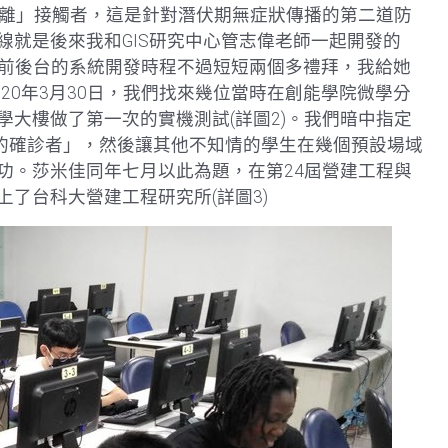
距離」接觸者，這是針對潛伏期無症狀傳播的第二道防
線就是後來我和GIS研究中心管志偉老師一起開發的
個前後台的系統開發時程不過短短兩個多禮拜，我給她
020年3月30日，我們找來幾位當時在創能學院微學分
大樓做了第一次的實機測試(詳圖2)。我們暗中指定
無症狀的確診者」，然後讓其他不知情的學生在幾個預設場域
功。莎米佳同年七月以此為題，在第24屆營建工程與
了台科大營建工程研究所(詳圖3)