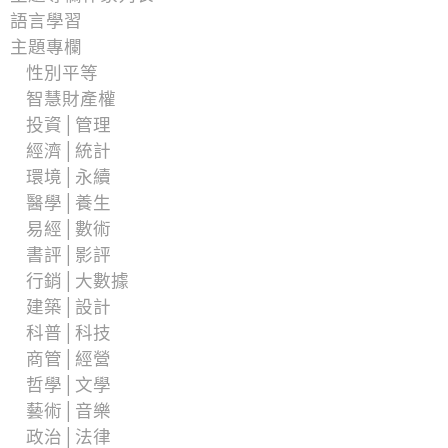
語言學習
主題專欄
性別平等
智慧財產權
投資│管理
經濟│統計
環境│永續
醫學│養生
易經│數術
書評│影評
行銷│大數據
建築│設計
科普│科技
商管│經營
哲學│文學
藝術│音樂
政治│法律