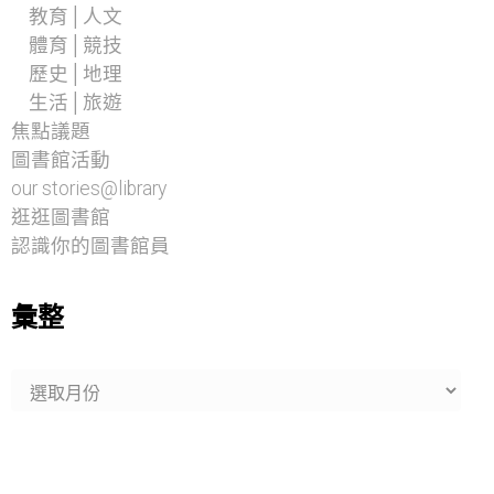
教育│人文
體育│競技
歷史│地理
生活│旅遊
焦點議題
圖書館活動
our stories@library
逛逛圖書館
認識你的圖書館員
彙整
彙
整