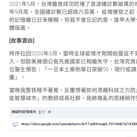
2021年5月，台灣雖曾成功防堵了首波確診數破萬的
年9月底，全國確診數已超過六百萬。 疫情爆發之
的記憶雖已日漸模糊，但我不會忘記的是，逢甲大學
體版面。
[故事源由]
時序拉回2020年3月，當時全球疫情才剛開始蔓延
入，但歐美幾個公衛先進國家已相繼失守，台灣究竟
位醫生預告：「一旦本土案例單日突破50，現行疫
塵」。
當晚我整夜睡不著覺，反覆想著如何憑藉科技之力防
能智慧城市」的教師成長社群，我將雜亂的思緒稍作整理