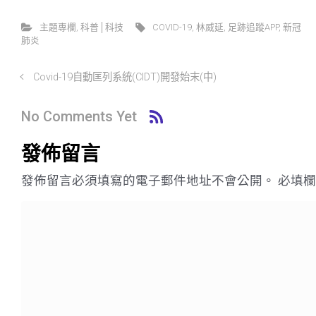
主題專欄
,
科普│科技
COVID-19
,
林威延
,
足跡追蹤APP
,
新冠
肺炎
Covid-19自動匡列系統(CIDT)開發始末(中)
No Comments Yet
發佈留言
發佈留言必須填寫的電子郵件地址不會公開。
必填