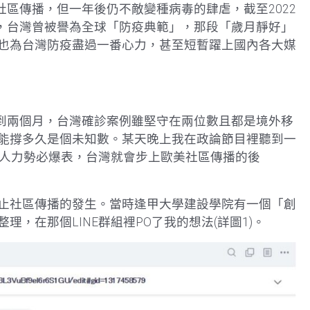
社區傳播，但一年後仍不敵變種病毒的肆虐，截至2022
初，台灣曾被譽為全球「防疫典範」，那段「歲月靜好」
也為台灣防疫盡過一番心力，甚至短暫躍上國內各大媒
不到兩個月，台灣確診案例雖堅守在兩位數且都是境外移
能撐多久是個未知數。某天晚上我在政論節目裡聽到一
調人力勢必爆表，台灣就會步上歐美社區傳播的後
止社區傳播的發生。當時逢甲大學建設學院有一個「創
，在那個LINE群組裡PO了我的想法(詳圖1)。