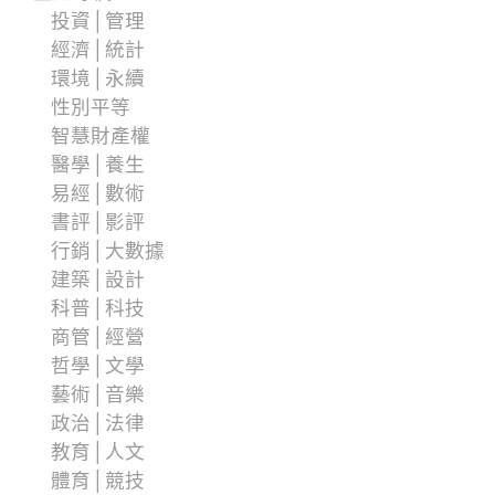
投資│管理
經濟│統計
環境│永續
性別平等
智慧財產權
醫學│養生
易經│數術
書評│影評
行銷│大數據
建築│設計
科普│科技
商管│經營
哲學│文學
藝術│音樂
政治│法律
教育│人文
體育│競技