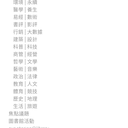
環境│永續
醫學│養生
易經│數術
書評│影評
行銷│大數據
建築│設計
科普│科技
商管│經營
哲學│文學
藝術│音樂
政治│法律
教育│人文
體育│競技
歷史│地理
生活│旅遊
焦點議題
圖書館活動