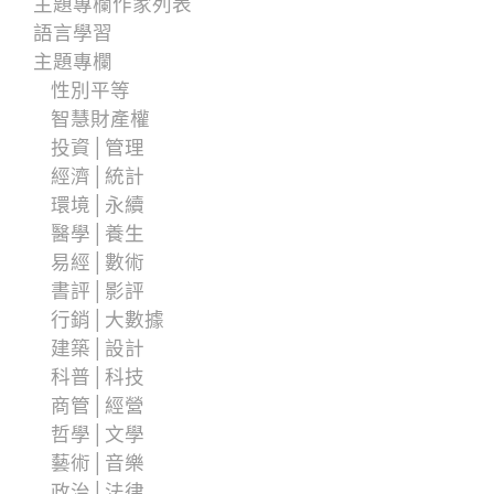
主題專欄作家列表
語言學習
主題專欄
性別平等
智慧財產權
投資│管理
經濟│統計
環境│永續
醫學│養生
易經│數術
書評│影評
行銷│大數據
建築│設計
科普│科技
商管│經營
哲學│文學
藝術│音樂
政治│法律