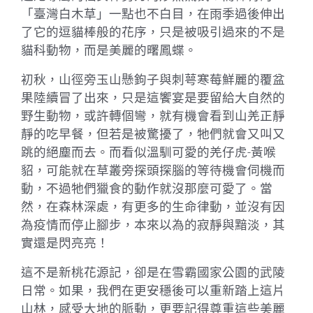
「臺灣白木草」一點也不白目，在雨季過後伸出
了它的逗貓棒般的花序，只是被吸引過來的不是
貓科動物，而是美麗的曙鳳蝶。
初秋，山徑旁玉山懸鉤子與刺萼寒莓鮮麗的覆盆
果陸續冒了出來，只是這饗宴是要留給大自然的
野生動物，或許轉個彎，就有機會看到山羌正靜
靜的吃早餐，但若是被驚擾了，牠們就會又叫又
跳的絕塵而去。而看似溫馴可愛的羌仔虎-黃喉
貂，可能就在草叢旁探頭探腦的等待機會伺機而
動，不過牠們獵食的動作就沒那麼可愛了。當
然，在森林深處，有更多的生命律動，並沒有因
為疫情而停止腳步，本來以為的寂靜與黯淡，其
實還是閃亮亮！
這不是新桃花源記，卻是在雪霸國家公園的武陵
日常。如果，我們在更安穩後可以重新踏上這片
山林，感受大地的脈動，更要記得尊重這些美麗