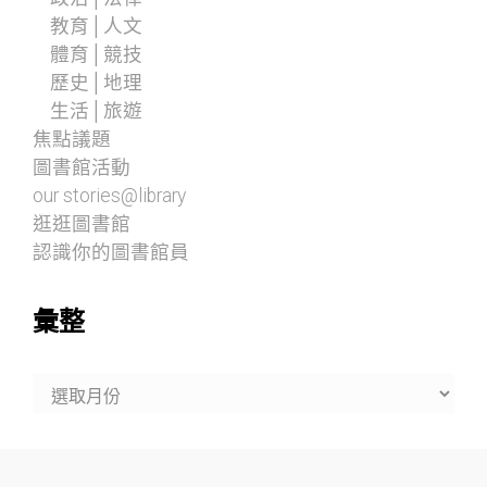
教育│人文
體育│競技
歷史│地理
生活│旅遊
焦點議題
圖書館活動
our stories@library
逛逛圖書館
認識你的圖書館員
彙整
彙
整