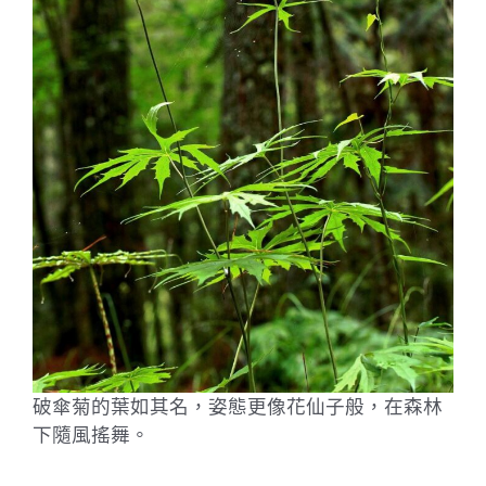
破傘菊的葉如其名，姿態更像花仙子般，在森林
下隨風搖舞。