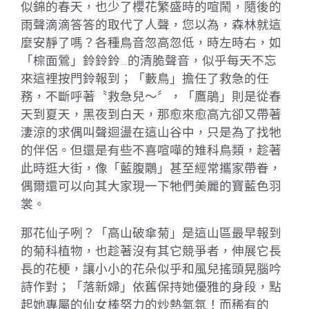
似錦的春天，也少了櫻花繁盛時的喧鬧，隨後的
雨聲滴滴答答的取代了人聲，您以為，森林就這
麼安靜了嗎？各種鳥音忽高忽低，時左時右，如
「棕面鶯」鈴鈴鈴…的清脆聲音，似乎每天不忘
來這裡按門鈴報到；「藪鳥」擔任了救急的任
務，不斷呼著〝救急兒～〞，「鷹鵑」則是從春
天到夏天，黑夜到白天，那愈來愈高亢卻又帶著
淒涼的求偶叫聲迴盪在這山谷中，只是為了找牠
的伴侶。但還是有些不喜喧嘩的雉科鳥類，趁著
此時逛大街，像「藍腹鷴」甚至經常攜家帶眷，
偶爾還可以向其大家現一下牠們美麗的寶藍色羽
裳。
那花仙子咧？「高山破傘菊」是這山區最早報到
的菊科植物，也趁著沒有其它競爭者，伸展它長
長的花梗，讓小小的花朵似乎和風兒搖頭晃腦吟
詩作對；「落新婦」依舊保持她優雅的身段，點
起她專屬的仙女棒努力的炒熱氣氛！而稀有的