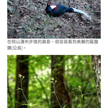
在桃山瀑布步道的晨昏，很容易看到美麗的藍腹
鷴(公鳥)。