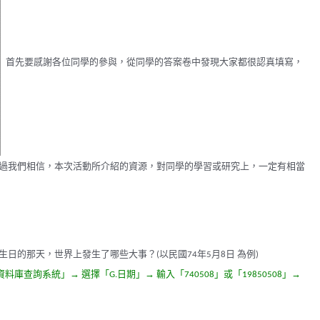
首先要感謝各位同學的參與，從同學的答案卷中發現大家都很認真填寫，
過我們相信，本次活動所介紹的資源，對同學的學習或研究上，一定有相當
生日的那天，世界上發生了哪些大事？
以
民國
年
月
日
為例
(
74
5
8
)
資料庫查詢系統」→
選擇「
日期」→
輸入「
」或「
」→
G.
740508
19850508