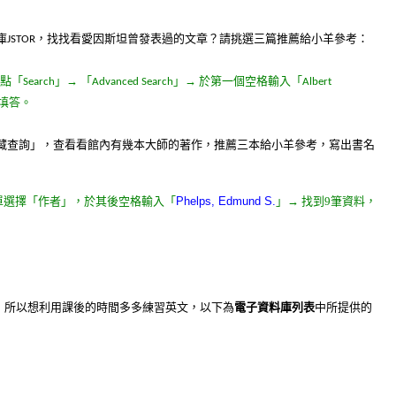
庫
，找找看愛因斯坦曾發表過的文章？請挑選三篇推薦給小羊參考：
JSTOR
點「
」→
「
」→
於第一個空格輸入「
Search
Advanced Search
Albert
填答。
藏查詢」，查看看館內有幾本大師的著作，推薦三本給小羊參考，寫出書名
單選擇「作者」，於其後空格輸入「
Phelps, Edmund S.
」→
找到
9
筆資料
，
，所以想利用課後的時間多多練習英文，以下為
電子資料庫列表
中所提供的