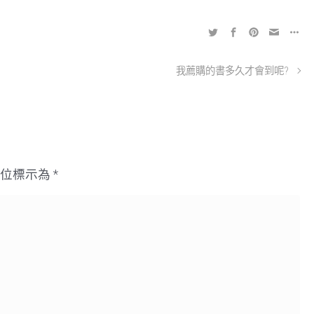
我薦購的書多久才會到呢?
欄位標示為
*