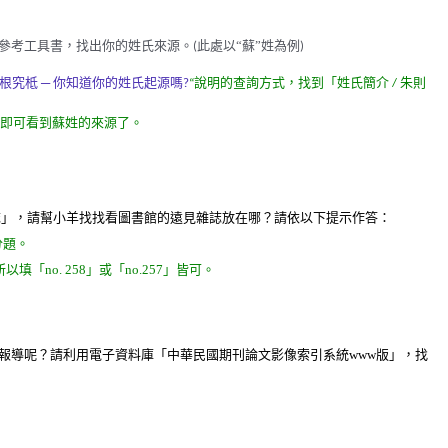
參考工具書，找出你的姓氏來源。
此處以“蘇”姓為例
(
)
根究柢
─
你知道你的姓氏起源嗎
說明的查詢方式，找到「姓氏簡介
朱則
?
“
/
即可看到蘇姓的來源了。
誌」，請幫小羊找找看圖書館的遠見雜誌放在哪？請依以下提示作答：
分題。
所以填「
no. 258
」或「
no.257
」皆可。
報導呢？請利用電子資料庫「中華民國期刊論文影像索引系統
www
版」，找