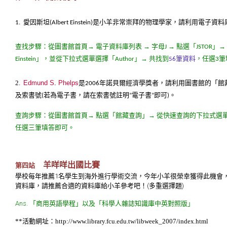
愛因斯坦
是小羊非常崇拜的物理學家，請利用電子資料
1.
(Albert Einstein)
查找步驟：從圖書館首頁→
電子資料庫列表
→
字母
→
點選「
」→
J
JSTOR
」，並從下拉式選單選擇「
」→
共找到
筆資料
，任選
筆
Einstein
Author
56
3
2.
Edmund S
.
Phelps
是
年諾貝爾經濟學獎者，請利用圖書館的「館
2006
及索書號
若為電子書，請在索書號註明
電子書
即可
。
(
”
”
)
查詢步驟：從圖書館首頁→
點選「館藏查詢」→
從快速查詢的下拉式選
任選三筆填答即可。
羊咩咩出國比賽
第四站
學校每年推薦
1
名學生到海外進行學術交流，今年小羊很榮幸獲得此機會
資料庫，請推薦合適的資料庫給小羊參考吧！(
多重選擇題
)
Ans.
「商用英語學程」以及「科學人雜誌知識庫中英對照版」
**活動網址：
http://www.library.fcu.edu.tw/libweek_2007/index.html