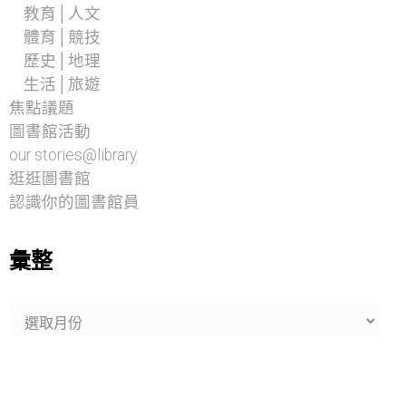
教育│人文
體育│競技
歷史│地理
生活│旅遊
焦點議題
圖書館活動
our stories@library
逛逛圖書館
認識你的圖書館員
彙整
彙
整