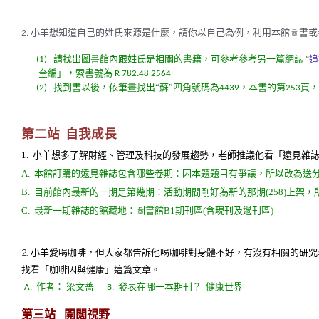
小羊想知道自己的姓氏來源是什麼，請你以自己為例，利用本館圖書或
2.
請找出圖書館內跟姓氏是相關的書籍，可參考參考另一篇網誌
追
(1)
“
奎編」，索書號為
R 782.48 2564
找到書以後，依筆畫找出“蘇”四角號碼為
，本書的第
頁，
(2)
4439
253
第二站
自我成長
1.
小羊想多了解財經、管理及科技的發展趨勢，老師推議他看「遠見雜
A.
本館訂購的遠見雜誌包含哪些卷期：因本題題目有爭議，所以改為送
B.
目前館內最新的一期是第幾期：活動期間剛好為新的那期
(258)
上架，
C.
最新一期雜誌的館藏地：圖書館
B1
期刊區
(
含現刊及過刊區
)
2.
小羊愛喝咖啡，但大家都告訴他喝咖啡對身體不好，有沒有相關的研究
找看「咖啡因與健康」這篇文章。
作者：
梁文薔
發表在哪一本期刊？
健康世界
A.
B.
第三站
開闊視野