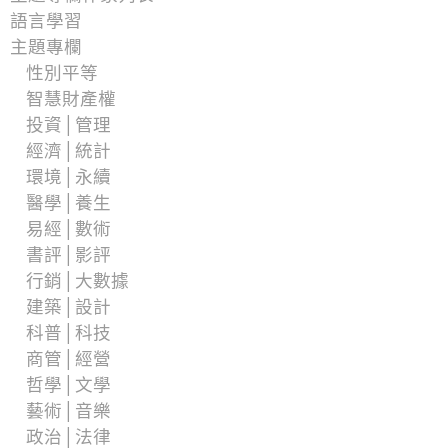
語言學習
主題專欄
性別平等
智慧財產權
投資│管理
經濟│統計
環境│永續
醫學│養生
易經│數術
書評│影評
行銷│大數據
建築│設計
科普│科技
商管│經營
哲學│文學
藝術│音樂
政治│法律