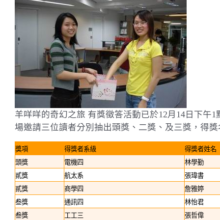
羊咩咩的奇幻之旅
有獎徵答活動已於
12
月
14
日
下午
1
場邀請三位讀者分別抽出頭獎、二獎、及三獎，得獎
獎項
得獎者系級
得獎者姓名
頭獎
電機四
林學勤
貳獎
航太系
張瑋書
貳獎
商學四
詹雅婷
叁獎
通訊四
林怡
君
叁獎
工工三
張哲偉