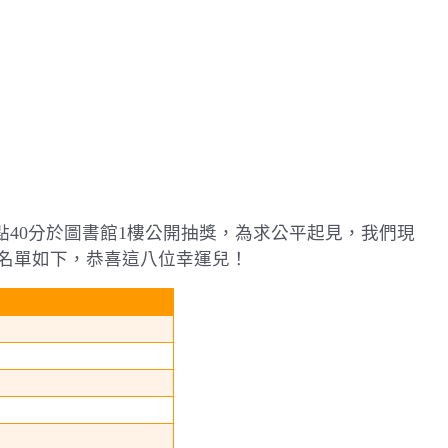
點
40
分於圖書館
1
樓公開抽獎，為求公平起見，我們現
名單如下，恭喜這八位幸運兒！