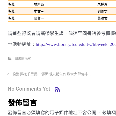
叁獎
材料系
朱授恩
叁獎
中文三
劉佩雯
叁獎
國貿一
蕭雅文
請這些得獎者請攜帶學生證，儘速至圖書館參考櫃檯
**活動網址：
http://www.library.fcu.edu.tw/libweek_20
圖書館活動
伯樂尋找千里馬－優秀期末報告作品大力募集中！
No Comments Yet
發佈留言
發佈留言必須填寫的電子郵件地址不會公開。
必填