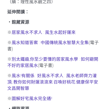
（續：理性風水觀之四）
延伸閱讀：
‧館藏資源
※
居家風水不求人 : 風生水起好運來
※
風水知道答案 : 中國傳統風水智慧大全集
(電子
書)
※
別太鐵齒,你至少要懂的居家風水學 : 如何避開
不好的家居風水
(電子書)
※
風水!有關係 : 好風水不求人 : 風水老師齊力灌
頂, 教你如何財運滾滾來.召喚好桃花.健康保平安.
文昌開智慧
※
圖解好宅風水完全通!
‧網路資源