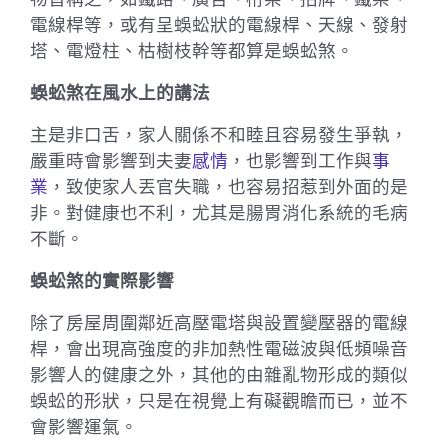
電線桿等，或有呈蜈蚣狀的電線桿、天線、發射
塔、電燈柱、枯樹枝幹等都算是蜈蚣煞。
蜈蚣煞在風水上的講法
主是非口舌，家人關係不和睦且容易發生爭執，
嚴重時會影響到夫妻
感情
，也影響到工作與
事
業
，致使家人丟官失職，也容易招惹到外面的是
非。對健康也不利，尤其是腸胃消化系統的毛病
不斷。
蜈蚣煞的實際影響
除了房屋周圍鄰近高壓電塔與設置變壓器的電線
桿，會出現高強度的非加熱性電磁波與低頻噪音
影響人的健康之外，其他的由雜亂物形成的類似
蜈蚣的形狀，只是在視覺上有礙觀瞻而已，並不
會影響運氣。