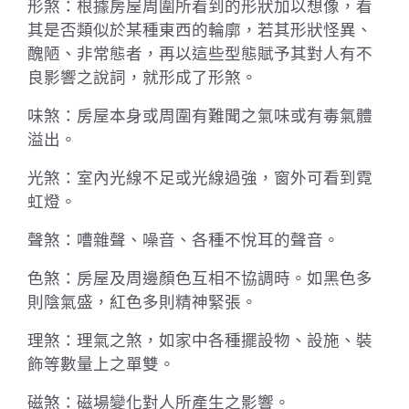
形煞：根據房屋周圍所看到的形狀加以想像，看
其是否類似於某種東西的輪廓，若其形狀怪異、
醜陋、非常態者，再以這些型態賦予其對人有不
良影響之說詞，就形成了形煞。
味煞：房屋本身或周圍有難聞之氣味或有毒氣體
溢出。
光煞：室內光線不足或光線過強，窗外可看到霓
虹燈。
聲煞：嘈雜聲、噪音、各種不悅耳的聲音。
色煞：房屋及周邊顏色互相不協調時。如黑色多
則陰氣盛，紅色多則精神緊張。
理煞：理氣之煞，如家中各種擺設物、設施、裝
飾等數量上之單雙。
磁煞：磁場變化對人所產生之影響。