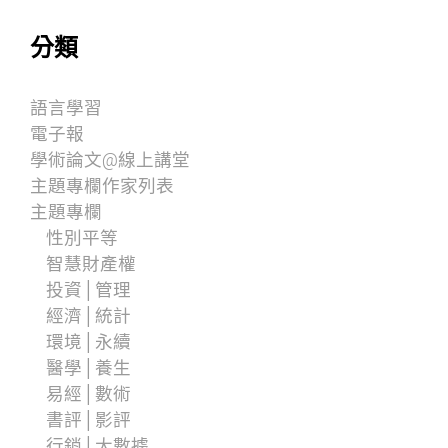
分類
語言學習
電子報
學術論文@線上講堂
主題專欄作家列表
主題專欄
性別平等
智慧財產權
投資│管理
經濟│統計
環境│永續
醫學│養生
易經│數術
書評│影評
行銷│大數據