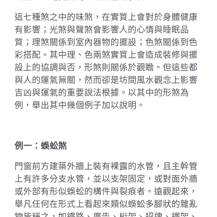
這七種煞之中的味煞，在實質上會對於身體健康
有影響；光煞與聲煞會影響人的心情與睡眠品
質；理煞關係到室內器物的擺設；色煞關係到色
彩搭配。其中理、色兩煞實質上會造成裝修與擺
設上的協調與否，形煞則關係於觀瞻。但這些都
與人的運氣無關，然而卻是坊間風水觀念上影響
吉凶與運氣的重要說法根據。以其中的形煞為
例，舉出其中幾個例子加以說明。
例一：蜈蚣煞
門窗前方建築外牆上裝有裸露的水管，且主幹管
上有許多分支水管，並以支架固定，或對面外牆
或外部有形似蜈蚣的構件與裂痕者。遠觀起來，
舉凡任何在形式上看起來類似蜈蚣多腳狀的雜亂
物皆稱之，如鐵路、廣告、桁架、招牌、鐵架、