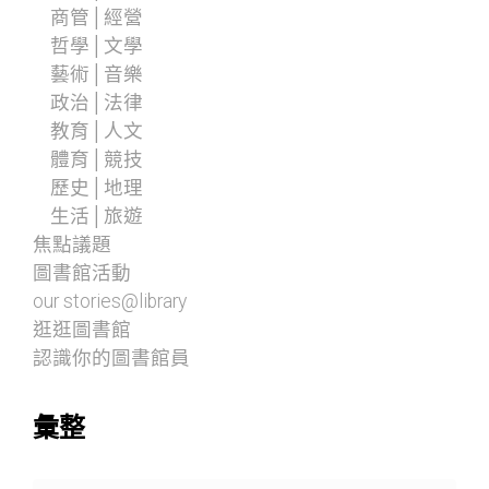
商管│經營
哲學│文學
藝術│音樂
政治│法律
教育│人文
體育│競技
歷史│地理
生活│旅遊
焦點議題
圖書館活動
our stories@library
逛逛圖書館
認識你的圖書館員
彙整