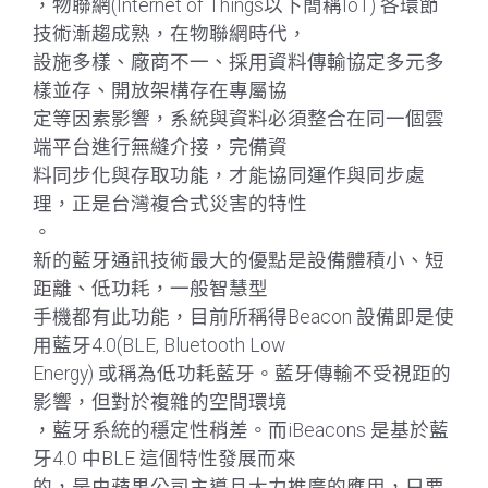
，物聯網(Internet of Things以下簡稱IoT) 各環節
技術漸趨成熟，在物聯網時代，
設施多樣、廠商不一、採用資料傳輸協定多元多
樣並存、開放架構存在專屬協
定等因素影響，系統與資料必須整合在同一個雲
端平台進行無縫介接，完備資
料同步化與存取功能，才能協同運作與同步處
理，正是台灣複合式災害的特性
。
新的藍牙通訊技術最大的優點是設備體積小、短
距離、低功耗，一般智慧型
手機都有此功能，目前所稱得Beacon 設備即是使
用藍牙4.0(BLE, Bluetooth Low
Energy) 或稱為低功耗藍牙。藍牙傳輸不受視距的
影響，但對於複雜的空間環境
，藍牙系統的穩定性稍差。而iBeacons 是基於藍
牙4.0 中BLE 這個特性發展而來
的，是由蘋果公司主導且大力推廣的應用，只要