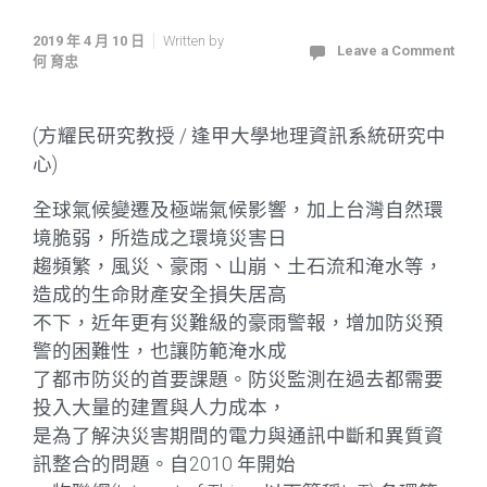
2019 年 4 月 10 日
Written by
Leave a Comment
何 育忠
(方耀民研究教授 / 逢甲大學地理資訊系統研究中
心)
全球氣候變遷及極端氣候影響，加上台灣自然環
境脆弱，所造成之環境災害日
趨頻繁，風災、豪雨、山崩、土石流和淹水等，
造成的生命財產安全損失居高
不下，近年更有災難級的豪雨警報，增加防災預
警的困難性，也讓防範淹水成
了都市防災的首要課題。防災監測在過去都需要
投入大量的建置與人力成本，
是為了解決災害期間的電力與通訊中斷和異質資
訊整合的問題。自2010 年開始