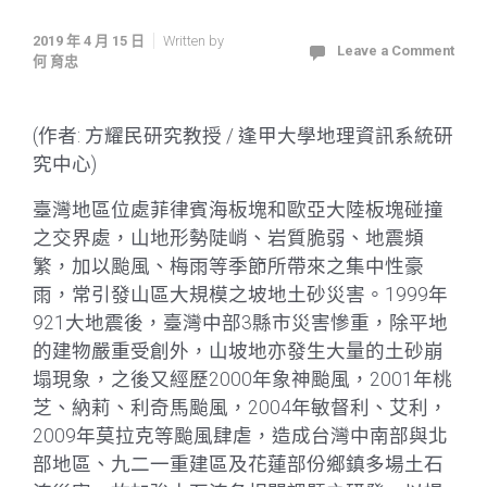
2019 年 4 月 15 日
Written by
Leave a Comment
何 育忠
(作者: 方耀民研究教授 / 逢甲大學地理資訊系統研
究中心)
臺灣地區位處菲律賓海板塊和歐亞大陸板塊碰撞
之交界處，山地形勢陡峭、岩質脆弱、地震頻
繁，加以颱風、梅雨等季節所帶來之集中性豪
雨，常引發山區大規模之坡地土砂災害。1999年
921大地震後，臺灣中部3縣市災害慘重，除平地
的建物嚴重受創外，山坡地亦發生大量的土砂崩
塌現象，之後又經歷2000年象神颱風，2001年桃
芝、納莉、利奇馬颱風，2004年敏督利、艾利，
2009年莫拉克等颱風肆虐，造成台灣中南部與北
部地區、九二一重建區及花蓮部份鄉鎮多場土石