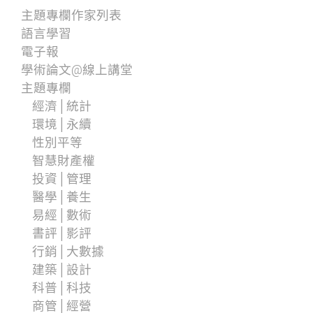
主題專欄作家列表
語言學習
電子報
學術論文@線上講堂
主題專欄
經濟│統計
環境│永續
性別平等
智慧財產權
投資│管理
醫學│養生
易經│數術
書評│影評
行銷│大數據
建築│設計
科普│科技
商管│經營