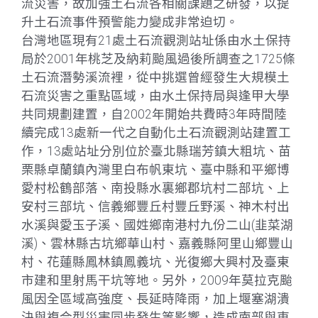
流災害，故加強土石流各相關課題之研發，以提
升土石流事件預警能力變成非常迫切。
台灣地區現有21處土石流觀測站址係由水土保持
局於2001年桃芝及納莉颱風過後所調查之1725條
土石流潛勢溪流裡，從中挑選曾經發生大規模土
石流災害之重點區域，由水土保持局與逢甲大學
共同規劃建置，自2002年開始共費時3年時間陸
續完成13處新一代之自動化土石流觀測站建置工
作，13處站址分別位於臺北縣瑞芳鎮大粗坑、苗
栗縣卓蘭鎮內灣里白布帆東坑、臺中縣和平鄉博
愛村松鶴部落、南投縣水裏鄉郡坑村二部坑、上
安村三部坑、信義鄉豐丘村豐丘野溪、神木村出
水溪與愛玉子溪、國姓鄉南港村九份二山(韭菜湖
溪)、雲林縣古坑鄉華山村、嘉義縣阿里山鄉豐山
村、花蓮縣鳳林鎮鳳義坑、光復鄉大興村及臺東
市建和里射馬干坑等地。另外，2009年莫拉克颱
風因全區域高強度、長延時降雨，加上堰塞湖潰
決與複合型災害同步發生等影響，造成南部與東