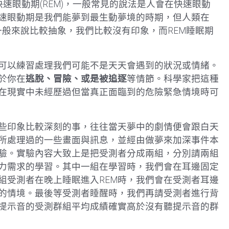
快速眼動期(REM)，一般常見的說法是人會在快速眼動
速眼動期是我們能夢到最生動夢境的時期，但人類在
夢一般來說比較抽象，我們比較沒有印象，而REM睡眠期
方可以練習處理我們可能不是天天會遇到的狀況或情緒。
於你在
逃脫、冒險、或是被追逐
等情節。科學家把這種
在現實中未經歷過但當真正面臨到的危險緊急情境時可
些印象比較深刻的事，往往當天夢中的劇情便會跟白天
所處理過的一些畫面與訊息，並經由做夢來加深事件本
驗。實驗內容大致上是把受測者分成兩組，分別請兩組
力需求的學習。其中一組在學習時，我們會在耳邊固定
組受測者在晚上睡眠進入REM時，我們會在受測者耳邊
的情境。最後等受測者睡醒時，我們再請受測者進行背
提示音的受測群組平均成績確實高於沒有聽提示音的群