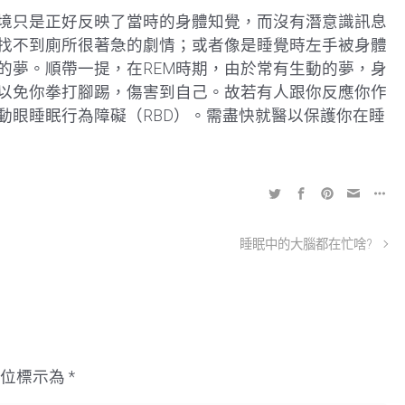
境只是正好反映了當時的身體知覺，而沒有潛意識訊息
找不到廁所很著急的劇情；或者像是睡覺時左手被身體
的夢。順帶一提，在REM時期，由於常有生動的夢，身
以免你拳打腳踢，傷害到自己。故若有人跟你反應你作
動眼睡眠行為障礙（RBD）。需盡快就醫以保護你在睡
睡眠中的大腦都在忙啥?
欄位標示為
*