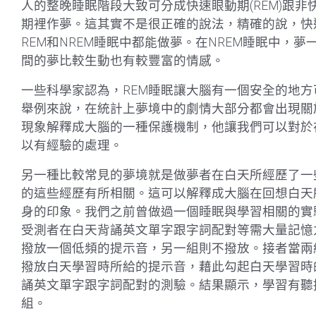
人的整晚睡眠階段大致可分成快速眼動期(REM)跟非
期裡作夢。這其實不是很正確的說法，精確的說，快
REM和NREM睡眠中都能做夢。在NREM睡眠中，
間的夢比較生動也有較豐富的情感。
一些科學家認為，REM睡眠讓大腦有一個安全的地
舉例來說，在統計上夢境中的劇情大部分都會出現關
現象解釋成大腦的一種保護機制，他讓我們可以對於
以有經驗的處理。
另一種比較常見的夢境就是做夢者在白天所經歷了一
的這些經歷有所相關。這可以解釋成大腦在回想白天
身的印象。我們之前曾做過一個睡眠與學習相關的實
受測者在白天背誦英文單字跟字詞配對等需大量記憶
撥放一個低頻的提示音，另一組則不撥放。接者當兩
撥放白天學習時所給的提示音，藉此勾起白天學習時
誦英文單字跟字詞配對的測驗。結果顯示，學習有聽
組。