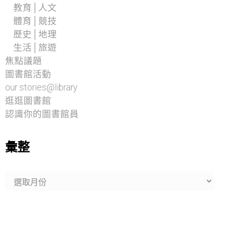
教育│人文
體育│競技
歷史│地理
生活│旅遊
焦點議題
圖書館活動
our stories@library
逛逛圖書館
認識你的圖書館員
彙整
彙
整