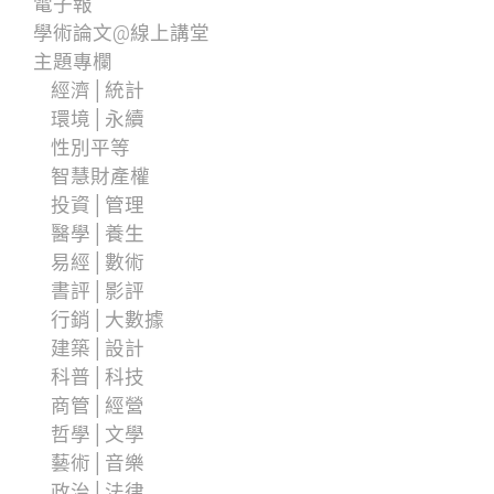
電子報
學術論文@線上講堂
主題專欄
經濟│統計
環境│永續
性別平等
智慧財產權
投資│管理
醫學│養生
易經│數術
書評│影評
行銷│大數據
建築│設計
科普│科技
商管│經營
哲學│文學
藝術│音樂
政治│法律