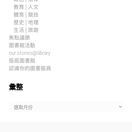
教育│人文
體育│競技
歷史│地理
生活│旅遊
焦點議題
圖書館活動
our stories@library
逛逛圖書館
認識你的圖書館員
彙整
彙
整