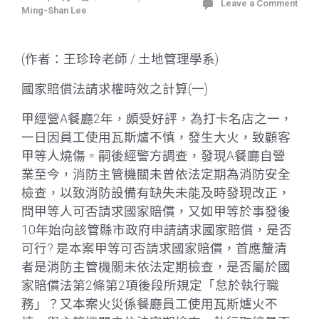
Leave a Comment
Ming-Shan Lee
(作者：王珍玲老師 / 土地管理學系)
國家賠償法請求權時效之計算(一)
甲經營A餐廳2年，頗受好評，為打卡名店之一，
一日因員工使用瓦斯爐不慎，發生大火，致顧客
甲等人燒傷。嗣後經警方調查，發現A餐廳自營
業至今，消防主管機關未曾依法定期為消防安全
檢查，以致消防設備有缺失未能及時發現改正，
問甲等人可否請求國家賠償，又如甲等於事發後
10年始向該管縣市政府申請請求國家賠償，是否
可行? 是本案甲等可否請求國家賠償，首應釐清
者是消防主管機關未依法定期檢查，是否屬於國
家賠償法第2條第2項後段所規定「怠於執行職
務」？又本案火災係餐廳員工使用瓦斯爐火不