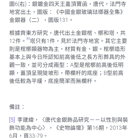
圖6(右)：銀鍍金四天王盝頂寶函，唐代，法門寺
地宮出土，圖版：《中國金銀玻璃琺瑯器全集》
金銀器（二），圖版131。
根據齊東方研究，唐代出土金銀棺、槨和塔，共
[6]
12件。
塔只有1件，見於法門寺地宮。其它主要
則是棺槨類器物為主，材質有金、銀。棺槨造形
基本上與今日所認知前高後低之長方形葬具的外
觀一致，並可分成兩型：A型是棺槨前高後低明
顯，蓋頂呈現陡坡形，帶欄杆的底座；B型前高
後低較為平緩，底座簡潔而無欄杆。
備註：
[5]
李建緯，〈唐代金銀飾品研究－－以性別與裝
飾功能為中心〉，《史物論壇》第16期，2013年
6月，頁33-79。