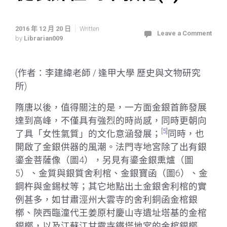
2016 年 12 月 20 日
Written
Leave a Comment
by
Librarian009
(作者：李建緯老師 / 逢甲大學 歷史與文物研究
所)
隋唐以後，值得關注的是，一方面金銀首飾發展
達到高峰，不僅具有強烈的時尚感，同時更朝向
[5]
了具「女性氣質」的文化意涵發展；
同時，也
開啟了金銀供器的風潮。法門寺地宮除了出有銀
鎏金菩薩像（圖4），另見有鎏金銀熏爐（圖
5）、金質與銀質舍利棺、金銀寶函（圖6）、金
鋼杵與金錫杖等；其它地點出土金銀舍利棺的實
例甚多，如甘肅涇州大雲寺的舍利銅函金棺銀
槨、陝西臨潼代王姜原村慶山寺遺址塔基的金棺
銀槨，以及江蘇江甘露寺鐵塔地宮的金棺銀槨……