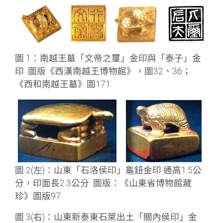
圖 1：南越王墓「文帝之璽」金印與「泰子」金
印 圖版《西漢南越王博物館》，圖32、36；
《西和南越王墓》圖171
圖 2(左)：山東「石洛侯印」龜鈕金印 通高1.5公
分，印面長2.3公分 圖版：《山東省博物館藏
珍》圖版97
圖 3(右)：山東新泰東石萊出土「關內侯印」金