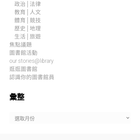
政治│法律
教育│人文
體育│競技
歷史│地理
生活│旅遊
焦點議題
圖書館活動
our stories@library
逛逛圖書館
認識你的圖書館員
彙整
彙
整