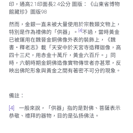
印，通高2.1印面長2.4公分 圖版：《山東省博物
館藏珍》圖版98
然而，金銀一直未被大量使用於宗教類文物上，
[4]
特別是作為禮佛的「供器」。
不過，當時黃金
已被運用在魏晉金銅佛像外表的裝飾上，《魏
書‧釋老志》載「天安中於天宮寺造釋迦像，高
四十三尺，用赤金十萬斤，黃金六百斤。」同
時，六朝時期金銅佛造像實物傳世者亦甚眾，反
映出佛陀形象與黃金之間有著密不可分的現象。
備註：
[4]
一般來說，「供器」指的是對佛、菩薩表示
恭敬、禮拜的器物，目的是弘扬佛法。