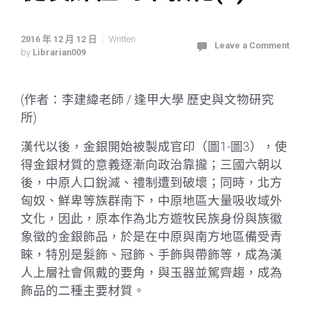
2016 年 12 月 12 日
Written
Leave a Comment
by
Librarian009
(作者：李建緯老師 / 逢甲大學 歷史與文物研究
所)
漢代以後，金銀開始被製成官印（圖1-圖3），使
得金銀材質的意義逐漸向政治靠攏；三國六朝以
後，中原人口銳減、禮制遭到破壞；同時，北方
匈奴、鮮卑等族群南下，中原地區大量吸收域外
文化，因此，原本作為北方遊牧民族身份與族徽
象徵的金銀飾品，於是在中原與南方地區備受青
睞，特別是髮飾、冠飾、手飾與帶飾等，成為漢
人上層社會佩戴的要角，與玉器並駕齊趨，成為
飾品的二種主要材質。