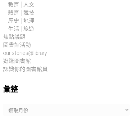
教育│人文
體育│競技
歷史│地理
生活│旅遊
焦點議題
圖書館活動
our stories@library
逛逛圖書館
認識你的圖書館員
彙整
彙
整