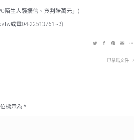
妹PO陌生人騷擾信、竟判賠萬元」)
.tw或電04-22513761~3)
巴拿馬文件
欄位標示為
*