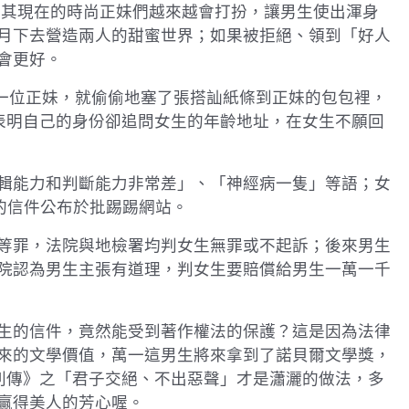
尤其現在的時尚正妹們越來越會打扮，讓男生使出渾身
月下去營造兩人的甜蜜世界；如果被拒絕、領到「好人
會更好。
遇到一位正妹，就偷偷地塞了張搭訕紙條到正妹的包包裡，
不願表明自己的身份卻追問女生的年齡地址，在女生不願回
輯能力和判斷能力非常差」、「神經病一隻」等語；女
的信件公布於批踢踢網站。
等罪，法院與地檢署均判女生無罪或不起訴；後來男生
院認為男生主張有道理，判女生要賠償給男生一萬一千
生的信件，竟然能受到著作權法的保護？這是因為法律
來的文學價值，萬一這男生將來拿到了諾貝爾文學獎，
列傳》之「君子交絕、不出惡聲」才是瀟灑的做法，多
贏得美人的芳心喔。