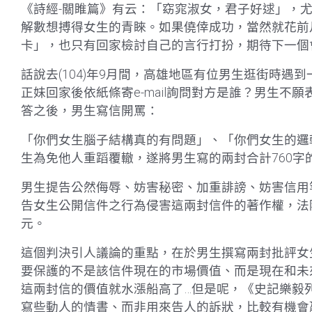
《詩經-關睢篇》有云：「窈窕淑女，君子好逑」，
解數想搏得女生的青睞。如果僥倖成功，當然就花前
卡」，也只有回家檢討自己的言行打扮，期待下一個
話說去(104)年9月間，高雄地區有位男生逛街時
正妹回家後依紙條寄e-mail詢問對方是誰？男生
答之後，男生寫信開罵：
「你們女生腦子結構真的有問題」、「你們女生的邏
生為免他人重蹈覆轍，遂將男生寫的兩封合計760字
男生提告公然侮辱、妨害秘密、加重誹謗、妨害信用
告女生公開信件之行為侵害這兩封信件的著作權，法
元。
這個判決引人議論的重點，在於男生撰寫兩封批評女
要保護的不是該信件現在的市場價值、而是現在和未
這兩封信的價值就水漲船高了…但是呢，《史記樂毅
寫些動人的情書、而非用來告人的訴狀，比較有機會