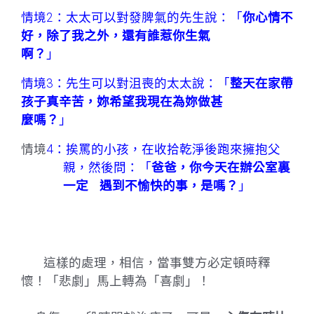
情境
2
：太太可以對發脾氣的先生說：「
你心情不
好，除了我之外，還有誰惹你生氣
啊？
」
情境
3
：先生可以對沮喪的太太說：「
整天在家帶
孩子真辛苦，妳希望我現在為妳做甚
麼嗎？
」
情境
4
：挨罵的小孩，在收拾乾淨後跑來擁抱父
親，然後問：「
爸爸，你今天在辦公室裏
一定
遇到不愉快的事，是嗎？
」
這樣的處理，相信，當事雙方必定頓時釋
懷！「悲劇」馬上轉為「喜劇」！