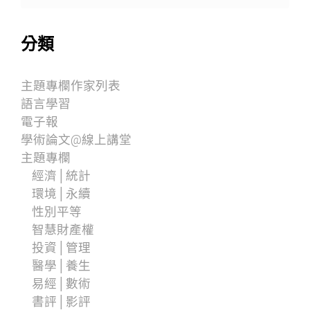
分類
主題專欄作家列表
語言學習
電子報
學術論文@線上講堂
主題專欄
經濟│統計
環境│永續
性別平等
智慧財產權
投資│管理
醫學│養生
易經│數術
書評│影評