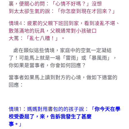
裏，便關心的問：「心情不好嗎？」沒想
到太太卻生氣的說：「你怎麼到現在才回來？」
情境
4
：疲累的父親下班回到家，看到凌亂不堪、
散落滿地的玩具，父親通常對小孩破口
大罵：「亂七八糟！」。
處在類似這些情境，家庭中的空氣一定凝結
了！可能馬上就是一場「雷雨」或「暴風雨」，
你如果是當事者，你會如何回應？
當事者如果馬上讀到對方的心境，做如下適當的
回應：
情境
1
：媽媽對甩書包的的孩子說：「
你今天在學
校受委屈了，來，告訴我發生了甚麼
事。
」