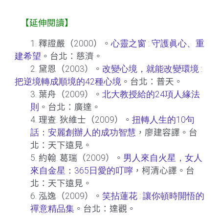
【延伸閱讀】
1.
釋證嚴（
2000
）。
心靈之窗
:
守護眞心、重
建希望
。台北：慈濟。
2.
黛恩（
2003
）。
改變心境，就能改變環境
:
把逆境轉成順境的
42
種心境
。台北：普天。
3.
葉舟（
2009
）。
北大教授給的
24
項人緣法
則
。台北：廣達。
4.
理查
.
狄維士（
2009
）。
扭轉人生的
10
句
話：
安麗創辦人的成功智慧
，廖建容譯。台
北：天下遠見。
5.
約翰
.
葛瑞（
2009
）。
男人來自火星，女人
來自金星：
365
日愛的叮嚀
，柯清心譯。台
北：天下遠見。
6.
泓逸（
2009
）。
笑拈蓮花
:
讓你頓時開悟的
禪意精品集
。台北：達觀。