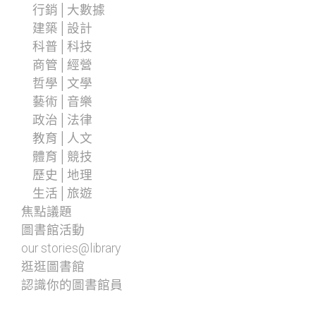
行銷│大數據
建築│設計
科普│科技
商管│經營
哲學│文學
藝術│音樂
政治│法律
教育│人文
體育│競技
歷史│地理
生活│旅遊
焦點議題
圖書館活動
our stories@library
逛逛圖書館
認識你的圖書館員