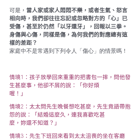
可是，
當人家或家人悶悶不樂，或者生氣、怒言
相向時，我們卻往往忘記或忽略對方的「心」已
受傷，甚至於仍然「以牙還牙」，回報以三拳。
身傷與心傷，同樣是傷，為何我們的對應總有這
樣的差距？
家庭中不是常遇到下列令人「傷心」的情景嗎！
情境
1
：孩子放學回來重重的把書包一摔，問他發
生甚麼事，他卻不屑的說：「你好煩
喔！」
情境
2
：太太問先生晚餐想吃甚麼，先生竟語帶抱
怨的說：「結婚這麼久，連我喜歡吃甚
麼，妳還不知道？」
情境
3
：先生下班回來看到太太沮喪的坐在客廳