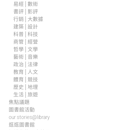
易經│數術
書評│影評
行銷│大數據
建築│設計
科普│科技
商管│經營
哲學│文學
藝術│音樂
政治│法律
教育│人文
體育│競技
歷史│地理
生活│旅遊
焦點議題
圖書館活動
our stories@library
逛逛圖書館