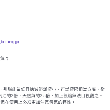
_burning.jpg
?)
體，引燃能量低且熄滅距離極小，可燃極限相當寬廣，從
)，是汽油的3倍，天然氣的3.5倍，加上氫焰無法目視觀之。
慮，但在使用上必須更加注意氫氣的特性。