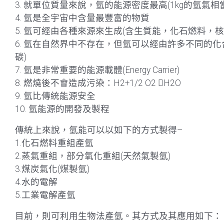
3. 就單位質量來說，氫的能源密度最高(1kg的氫氣相
4. 氫是全宇宙中含量最豐富的物質
5. 氫可經由各種來源來生成(含生質能，化石燃料，
6. 氫在自然界中不存在，但氫可以經由許多不同的化
碳)
7. 氫是非常重要的能源載體(Energy Carrier)
8. 燃燒後不會造成污染：H2+1/2 O2 H2O
9. 氫比傳統能源安全
10. 氫能源的開發及製程
傳統上來說，氫能可以以如下的方式製得–
1.化石燃料重組產氫
2.蒸氣重組，部分氧化重組(天然氣製氫)
3.煤炭氣化(煤製氫)
4.水的電解
5.工業電解產氫
目前，則可利用生物法產氫。其方式及其應用如下：