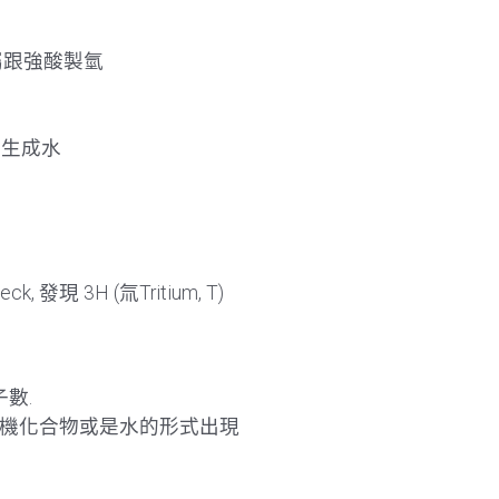
混合金屬跟強酸製氫
後會生成水
rteck, 發現 3H (氚Tritium, T)
數.
有機化合物或是水的形式出現