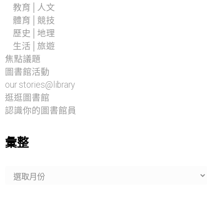
教育│人文
體育│競技
歷史│地理
生活│旅遊
焦點議題
圖書館活動
our stories@library
逛逛圖書館
認識你的圖書館員
彙整
彙
整