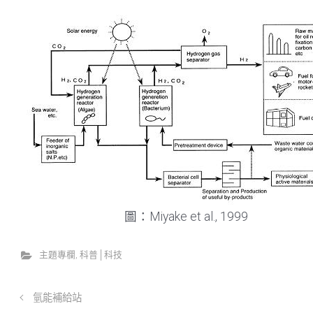
圖：Miyake et al., 1999
主題專欄
,
科普│科技
氫能補給站