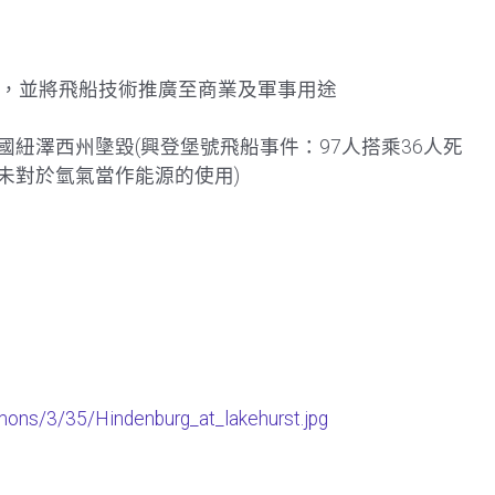
商用飛船的想法，並將飛船技術推廣至商業及軍事用途
nburg)於美國紐澤西州墬毀(興登堡號飛船事件：97人搭乘36人死
未對於氫氣當作能源的使用)
mmons/3/35/Hindenburg_at_lakehurst.jpg