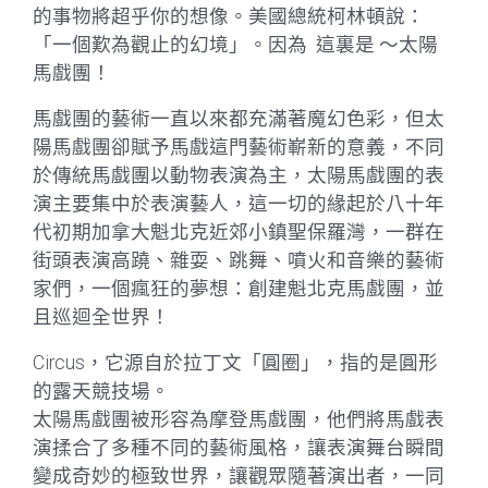
的事物將超乎你的想像。美國總統柯林頓說：
「一個歎為觀止的幻境」。因為 這裏是 ～太陽
馬戲團！
馬戲團的藝術一直以來都充滿著魔幻色彩，但太
陽馬戲團卻賦予馬戲這門藝術嶄新的意義，不同
於傳統馬戲團以動物表演為主，太陽馬戲團的表
演主要集中於表演藝人，這一切的緣起於八十年
代初期加拿大魁北克近郊小鎮聖保羅灣，一群在
街頭表演高蹺、雜耍、跳舞、噴火和音樂的藝術
家們，一個瘋狂的夢想：創建魁北克馬戲團，並
且巡迴全世界！
Circus，它源自於拉丁文「圓圈」，指的是圓形
的露天競技場。
太陽馬戲團被形容為摩登馬戲團，他們將馬戲表
演揉合了多種不同的藝術風格，讓表演舞台瞬間
變成奇妙的極致世界，讓觀眾隨著演出者，一同