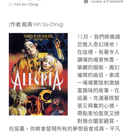
Leave a Comment
by
Yeh Su-Ching
(作者:館員Yeh Su-Chnig)
12月，我們將邀請
您進入奇幻境地！
在這裡，有著令人
讚嘆的場景佈置、
華麗的服裝、魔幻
璀璨的曲目，串成
一場場驚險刺激饒
富趣味的故事。在
這裏，充滿著既緊
張又興奮的心情，
帶點害怕氣氛又絕
對適合闔家觀賞。
在這裏，你將會發現所有的夢想皆會成真，平凡