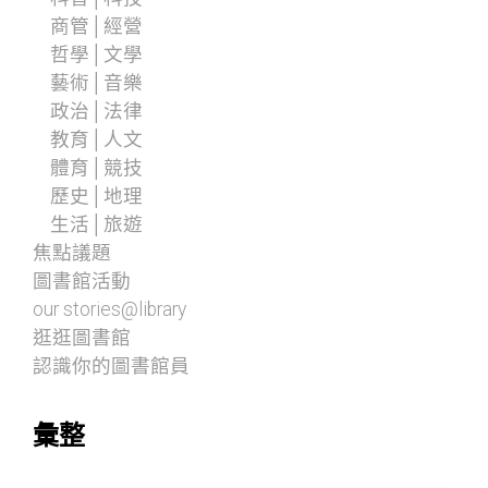
商管│經營
哲學│文學
藝術│音樂
政治│法律
教育│人文
體育│競技
歷史│地理
生活│旅遊
焦點議題
圖書館活動
our stories@library
逛逛圖書館
認識你的圖書館員
彙整