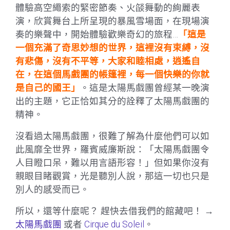
體驗高空繩索的緊密節奏、火燄舞動的絢麗表
演，欣賞舞台上所呈現的暴風雪場面，在現場演
奏的樂聲中，開始體驗歡樂奇幻的旅程…
「這是
一個充滿了奇思妙想的世界，這裡沒有束縛，沒
有悲傷，沒有不平等，大家和睦相處，逍遙自
在，在這個馬戲團的帳篷裡，每一個快樂的你就
是自己的國王」
。這是太陽馬戲團曾經某一晚演
出的主題，它正恰如其分的詮釋了太陽馬戲團的
精神。
沒看過太陽馬戲團，很難了解為什麼他們可以如
此風靡全世界，羅賓威廉斯說：「太陽馬戲團令
人目瞪口呆，難以用言語形容！」但如果你沒有
親眼目睹觀賞，光是聽別人說，那這一切也只是
別人的感受而已。
所以，還等什麼呢？ 趕快去借我們的館藏吧！ →
太陽馬戲團
或者
Cirque du Soleil
。