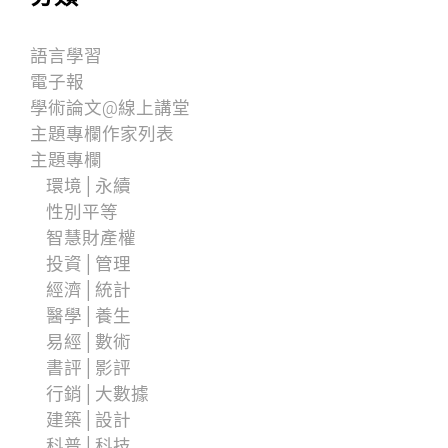
語言學習
電子報
學術論文@線上講堂
主題專欄作家列表
主題專欄
環境│永續
性別平等
智慧財產權
投資│管理
經濟│統計
醫學│養生
易經│數術
書評│影評
行銷│大數據
建築│設計
科普│科技