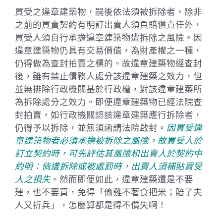
買受之違章建築物，嗣後依法須被拆除者，除非
之前的買賣契約有明訂出賣人須負賠償責任外，
買受人須自行承擔違章建築物遭拆除之風險。因
違章建築物仍具有交易價值，為財產權之一種，
仍得做為查封拍賣之標的。故違章建築物經查封
後，雖有禁止債務人處分該違章建築之效力，但
並無排除行政機關基於行政權，對該違章建築所
為拆除處分之效力。即便違章建築物已經法院查
封拍賣，如行政機關認該違章建築應行拆除者，
仍得予以拆除，並無須函請法院啟封。
因買受違
章建築物者必須承擔被拆除之風險，故買受人於
訂立契約時，可先評估其風險和出賣人於契約中
約明：倘遭拆除或被處罰時，出賣人須補貼買受
人之損失
。然而即便如此，違章建築還是不要
建，也不要買，免得「偷雞不著食把米；賠了夫
人又折兵」，怎麼算都是得不償失啊！