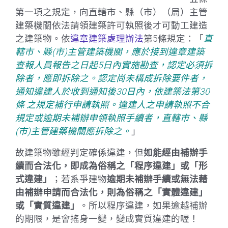
第一項之規定，向直轄市、縣（市）（局）主管
建築機關依法請領建築許可執照後才可動工建造
之建築物。依
違章建築處理辦法
第5條規定：「
直
轄市、縣(市)主管建築機關，應於接到違章建築
查報人員報告之日起5日內實施勘查，認定必須拆
除者，應即拆除之。認定尚未構成拆除要件者，
通知違建人於收到通知後30日內，依建築法第30
條 之規定補行申請執照。違建人之申請執照不合
規定或逾期未補辦申領執照手續者，直轄市、縣
(市)主管建築機關應拆除之。
」
故建築物雖經判定確係違建，但
如能經由補辦手
續而合法化，即成為俗稱之「程序違建」或「形
式違建」
；若系爭建物
逾期未補辦手續或無法藉
由補辦申請而合法化，則為俗稱之「實體違建」
或「實質違建」
。所以程序違建，如果逾越補辦
的期限，是會搖身一變，變成實質違建的喔！