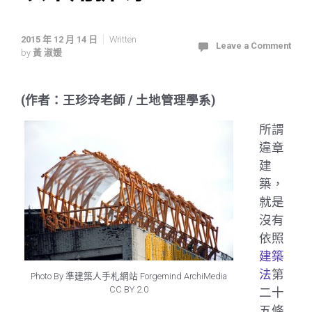
2015 年 12 月 14 日
Written
Leave a Comment
by
黃 淑媛
(作者：王珍玲老師 / 土地管理學系)
所謂
違章
建
築，
就是
沒有
依照
建築
法
第
Photo By 準建築人手札網站 Forgemind ArchiMedia
CC BY 2.0
二十
五條