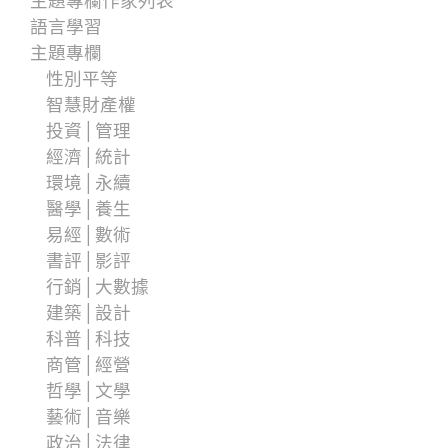
主題專欄作家列表
語言學習
主題專欄
性別平等
智慧財產權
投資│管理
經濟│統計
環境│永續
醫學│養生
易經│數術
書評│影評
行銷│大數據
建築│設計
科普│科技
商管│經營
哲學│文學
藝術│音樂
政治│法律