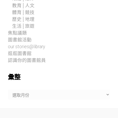
教育│人文
體育│競技
歷史│地理
生活│旅遊
焦點議題
圖書館活動
our stories@library
逛逛圖書館
認識你的圖書館員
彙整
彙
整