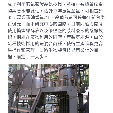
成功利用厭氧醱酵產氫技術，將這些有機質廢棄
物與廢水能源化，估計每年氫氣產量，可相當於
43.7 萬公秉油當量/年，產值效益可達每年新台幣
百億元。而本研究中心的團隊，目前則極力開發
使用糖蜜醱酵液以及染整廠的漿料廢液的醱酵技
術，期能在廢物利用的同時，產製氫能源。由於
這種技術採用的是混合菌種，使得生產流程更容
易操作和管理，讓微生物製氫技術商業化的目
標，前進了一大步。