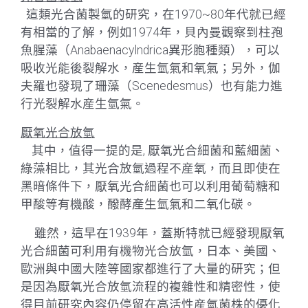
這類光合菌製氫的研究，在1970~80年代就已經
有相當的了解，例如1974年，貝內曼觀察到柱孢
魚腥藻（Anabaenacylndrica異形胞種類），可以
吸收光能後裂解水，産生氫氣和氧氣；另外，伽
夫羅也發現了珊藻（Scenedesmus）也有能力進
行光裂解水産生氫氣。
厭氧光合放氫
其中，值得一提的是, 厭氧光合細菌和藍細菌、
綠藻相比，其光合放氫過程不産氧，而且即使在
黑暗條件下，厭氧光合細菌也可以利用葡萄糖和
甲酸等有機酸，醱酵產生氫氣和二氧化碳。
雖然，這早在1939年，蓋斯特就已經發現厭氧
光合細菌可利用有機物光合放氫，日本、美國、
歐洲與中國大陸等國家都進行了大量的研究；但
是因為厭氧光合放氫流程的複雜性和精密性，使
得目前研究內容仍停留在高活性産氫菌株的優化