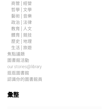
商管│經營
哲學│文學
藝術│音樂
政治│法律
教育│人文
體育│競技
歷史│地理
生活│旅遊
焦點議題
圖書館活動
our stories@library
逛逛圖書館
認識你的圖書館員
彙整