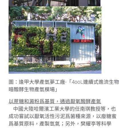
圖：逢甲大學產氫夢工廠-「4ooL連續式進流生物
暗醱酵生物產氫模場」
以蔗糖和澱粉爲基質，通過厭氧醱酵產氣
中國大陸哈爾濱工業大學的任南琪教授等，也
成功嘗試以厭氧活性污泥爲菌種來源，以廢糖蜜
爲基質原料，產製氫氣；另外，樊耀亭等科學