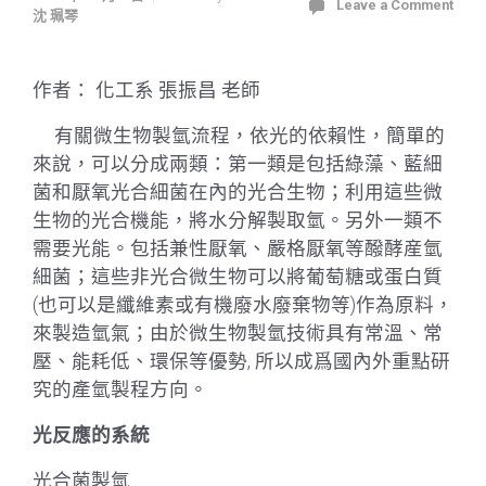
Leave a Comment
沈 珮琴
作者： 化工系 張振昌 老師
有關微生物製氫流程，依光的依賴性，簡單的
來說，可以分成兩類：第一類是包括綠藻、藍細
菌和厭氧光合細菌在內的光合生物；利用這些微
生物的光合機能，將水分解製取氫。另外一類不
需要光能。
包括兼性厭氧、嚴格厭氧等醱酵産氫
細菌；這些非光合微生物可以將葡萄糖或蛋白質
(也可以是纖維素或有機廢水廢棄物等)作為原料，
來製造氫氣；由於微生物製氫技術具有常溫、常
壓、能耗低、環保等優勢, 所以成爲國內外重點研
究的產氫製程方向。
光反應的系統
光合菌製氫