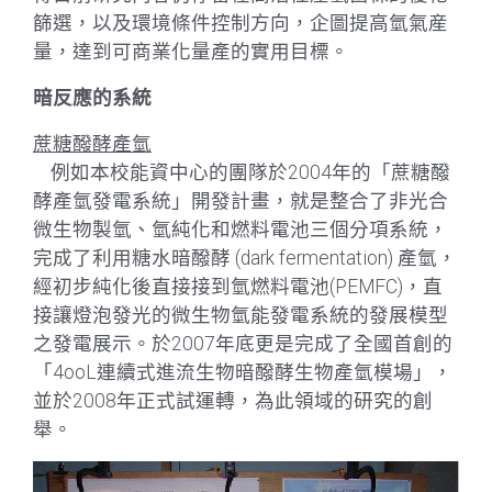
篩選，以及環境條件控制方向，企圖提高氫氣産
量，達到可商業化量產的實用目標。
暗反應的系統
蔗糖醱酵產氫
例如本校能資中心的團隊於2004年的「蔗糖醱
酵產氫發電系統」開發計畫，就是整合了非光合
微生物製氫、氫純化和燃料電池三個分項系統，
完成了利用糖水暗醱酵 (dark fermentation) 產氫，
經初步純化後直接接到氫燃料電池(PEMFC)，直
接讓燈泡發光的微生物氫能發電系統的發展模型
之發電展示。於2007年底更是完成了全國首創的
「4ooL連續式進流生物暗醱酵生物產氫模場」，
並於2008年正式試運轉，為此領域的研究的創
舉。