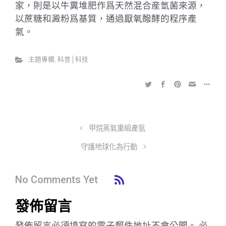
家，則是以牛糞堆肥作爲天然混合産氫菌來源，
以蔗糖和澱粉爲基質，通過厭氧醱酵的程序產
氣。
主題專欄
,
科普│科技
甲烷蒸氣重組產氫
守護地球化為行動
No Comments Yet
發佈留言
發佈留言必須填寫的電子郵件地址不會公開。
必