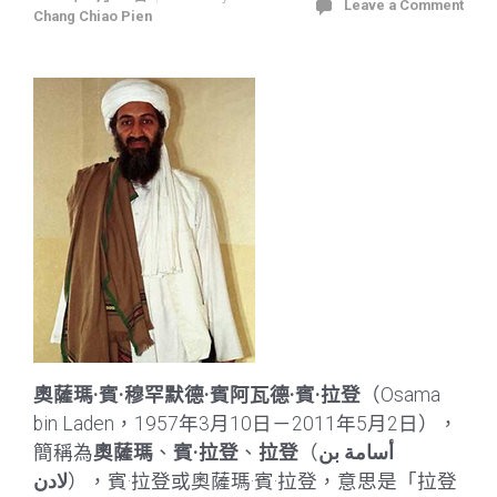
Leave a Comment
Chang Chiao Pien
奧薩瑪·賓·穆罕默德·賓阿瓦德·賓·拉登
（Osama
bin Laden，1957年3月10日－2011年5月2日），
簡稱為
奧薩瑪
、
賓·拉登
、
拉登
（
أسامة بن
），賓·拉登或奧薩瑪·賓·拉登，意思是「拉登