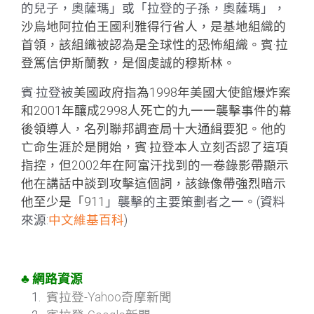
的兒子，奧薩瑪」或「拉登的子孫，奧薩瑪」，
沙烏地阿拉伯王國利雅得行省人，是基地組織的
首領，該組織被認為是全球性的恐怖組織。賓·拉
登篤信伊斯蘭教，是個虔誠的穆斯林。
賓·拉登被
美國政府指為1998年美國大使館爆炸案
和2001年釀成2998人死亡的九一一襲擊事件的幕
後領導人，名列聯邦調查局十大通緝要犯。他的
亡命生涯於是開始，賓·拉登本人立刻否認了這項
指控，但2002年在阿富汗找到的一卷錄影帶顯示
他在講話中談到攻擊這個詞，該錄像帶強烈暗示
他至少是「911
」襲擊的主要策劃者之一。(資料
來源:
中文維基百科
)
♣ 網路資源
賓拉登-Yahoo奇摩新聞