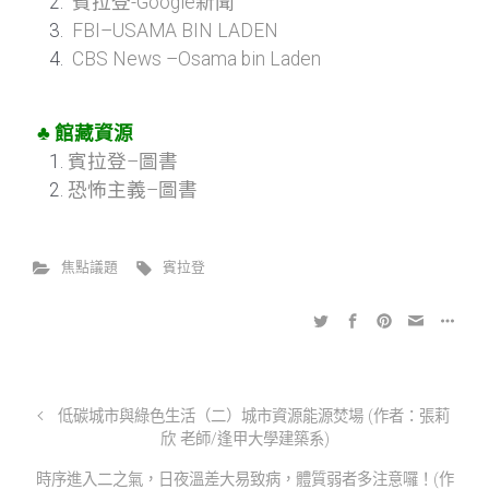
賓拉登-Google新聞
FBI–USAMA BIN LADEN
CBS News –Osama bin Laden
♣
館藏資源
賓拉登–圖書
恐怖主義–圖書
焦點議題
賓拉登
低碳城市與綠色生活（二）城市資源能源焚場 (作者：張莉
欣 老師/逢甲大學建築系)
時序進入二之氣，日夜溫差大易致病，體質弱者多注意囉！(作