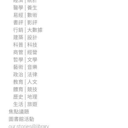
經濟│統計
醫學│養生
易經│數術
書評│影評
行銷│大數據
建築│設計
科普│科技
商管│經營
哲學│文學
藝術│音樂
政治│法律
教育│人文
體育│競技
歷史│地理
生活│旅遊
焦點議題
圖書館活動
our stories@library