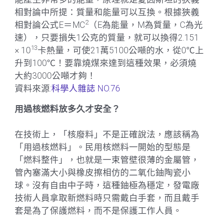
相對論中所提：質量和能量可以互換。根據狹義
2
相對論公式E＝MC
（E為能量，M為質量，C為光
速），只要損失1公克的質量，就可以換得2.151
13
× 10
卡熱量，可使21萬5100公噸的水，從0℃上
升到100℃！要靠燒煤來達到這種效果，必須燒
大約3000公噸才夠！
資料來源:
科學人雜誌 NO.76
用過核燃料放多久才安全？
在技術上，「核廢料」不是正確說法，應該稱為
「用過核燃料」。民用核燃料一開始的型態是
「燃料整件」，也就是一束管壁很薄的金屬管，
管內塞滿大小與橡皮擦相仿的二氧化鈾陶瓷小
球。沒有自由中子時，這種鈾極為穩定，發電廠
技術人員拿取新燃料時只需戴白手套，而且戴手
套是為了保護燃料，而不是保護工作人員。