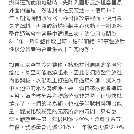
燃料運到使用地點時，先降入圓形反應爐容器最
外圍的區域，然後封閉在反應爐中，使用1~2
年。期滿時開啟容器，移出位於最裡面、使用最
久的燃料，再將較新燃料朝中心移動。一組燃料
整件通常會在容器中循環三次，總使用時間為
3~6年。燃料整件取出時，鍶90和銫137等強放射
性核分裂產物會產生數十千瓦的熱。
如果單以空氣冷卻整件，核能材料周圍的金屬會
熔化，甚至可能燃燒起來。因此必須將整件放進
內嵌鋼板、以混凝土打造的用過燃料池，沉入水
中。池中的水極為純淨，連一滴自來水都會造成
污染。這些核分裂產物燃燒時非常熱，但很快就
燒完了。它們的半衰期，也就是半數材料釋出能
量、變成比較穩定的元素所需的時間，只有數
年。發熱量在第一年後即減少99%。燃料放置五
年後，發熱量會再減少1/5，十年後會再減少40%