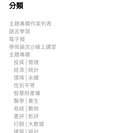
分類
主題專欄作家列表
語言學習
電子報
學術論文@線上講堂
主題專欄
投資│管理
經濟│統計
環境│永續
性別平等
智慧財產權
醫學│養生
易經│數術
書評│影評
行銷│大數據
建築│設計