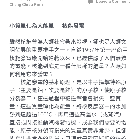
Leave a Comment
Chang Chiao Pien
小質量化為大能量──核能發電
雖然核能曾為人類社會帶來災禍，卻也是人類文
明發展的重要推手之一，自從1957年第一座商用
核能發電廠開始運轉以來，已經供應了人們無數
的電能。核能到底是一種什麼樣的能量？人類如
何利用它來發電？
核能發電的基本原理，是以中子撞擊特殊原
子（主要是鈾，次要是鈽）的原子核，使原子核
分裂為二，在這過程中被撞擊者會損失一些質
量，這些質量轉化為能量，將核反應器中的水加
熱到遠超過100℃，再用這些高溫水（或蒸汽）
直接或間接推動汽機發電機，成為我們需要的電
能。原子核分裂時損失的質量其實非常少，但卻
能產生非常多的能量，原理就是愛因斯坦的狹義