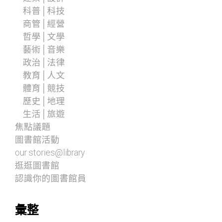
科普│科技
商管│經營
哲學│文學
藝術│音樂
政治│法律
教育│人文
體育│競技
歷史│地理
生活│旅遊
焦點議題
圖書館活動
our stories@library
逛逛圖書館
認識你的圖書館員
彙整