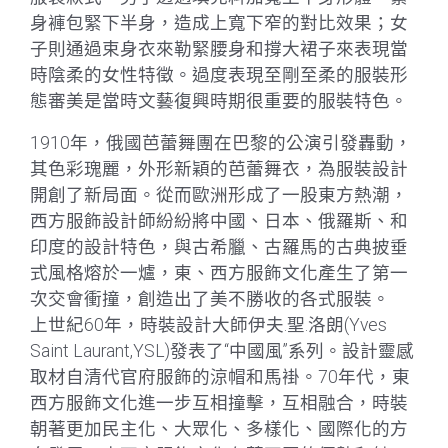
身褲包緊下半身，造成上寬下窄的對比效果；女
子則通過束身衣來勒緊腰身和撐大裙子來表現當
時陰柔的女性特徵。過度表現至剛至柔的服裝形
態審美是當時文藝復興時期很重要的服裝特色。
1910年，俄國芭蕾舞團在巴黎的公演引發轟動，
其色彩瑰麗，外形新穎的芭蕾舞衣，為服裝設計
開創了新局面。從而歐洲形成了一股東方熱潮，
西方服飾設計師紛紛將中國、日本、俄羅斯、和
印度的設計特色，與古希臘、古羅馬的古典披垂
式風格熔於一爐，東、西方服飾文化產生了第一
次交會衝撞，創造出了美不勝收的各式服裝。
上世紀60年，時裝設計大師伊夫.聖.洛朗(Yves
Saint Laurant,YSL)發表了“中國風”系列。設計靈感
取材自清代官府服飾的涼帽和馬褂。70年代，東
西方服飾文化進一步互相撞擊，互相融合，時裝
朝著更加民主化、大眾化、多樣化、國際化的方