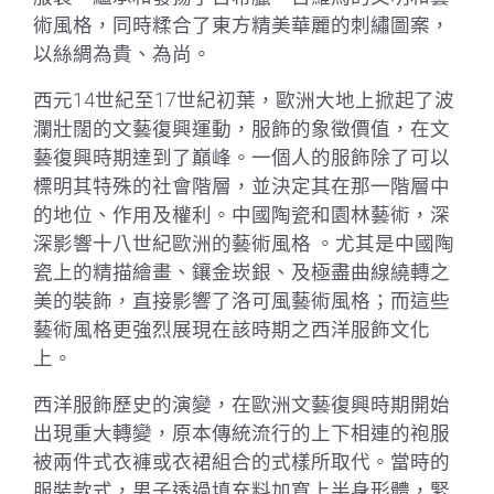
術風格，同時糅合了東方精美華麗的刺繡圖案，
以絲綢為貴、為尚。
西元14世紀至17世紀初葉，歐洲大地上掀起了波
瀾壯闊的文藝復興運動，服飾的象徵價值，在文
藝復興時期達到了巔峰。一個人的服飾除了可以
標明其特殊的社會階層，並決定其在那一階層中
的地位、作用及權利。中國陶瓷和園林藝術，深
深影響十八世紀歐洲的藝術風格 。尤其是中國陶
瓷上的精描繪畫、鑲金崁銀、及極盡曲線繞轉之
美的裝飾，直接影響了洛可風藝術風格；而這些
藝術風格更強烈展現在該時期之西洋服飾文化
上。
西洋服飾歷史的演變，在歐洲文藝復興時期開始
出現重大轉變，原本傳統流行的上下相連的袍服
被兩件式衣褲或衣裙組合的式樣所取代。當時的
服裝款式，男子透過填充料加寬上半身形體，緊