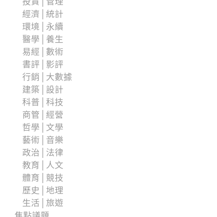
投資│管理
經濟│統計
環境│永續
醫學│養生
易經│數術
書評│影評
行銷│大數據
建築│設計
科普│科技
商管│經營
哲學│文學
藝術│音樂
政治│法律
教育│人文
體育│競技
歷史│地理
生活│旅遊
焦點議題