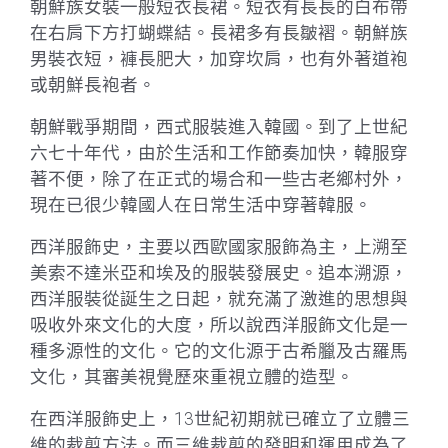
朝鮮族女裝一般短衣長裙。短衣有長長的白布帶
在右肩下方打蝴蝶結。長裙多有長皺褶。朝鮮族
男裝衣短，褲長肥大，加穿坎肩，也有外著道袍
或朝鮮長袍者。
朝鮮戰爭期間，西式服裝進入韓國。到了上世紀
六七十年代，由於生活和工作節奏加快，韓服穿
著不便，除了在正式的場合和一些古老鄉村外，
現在已很少韓國人在日常生活中穿著韓服。
西洋服飾史，主要以西歐國家服飾為主，上溯至
美索不達米亞和埃及的服裝發展史。追本溯源，
西洋服裝從誕生之日起，就充滿了激進的思想與
吸收外來文化的大度，所以說西洋服飾文化是一
種多源性的文化。它的文化源于古希臘及古羅馬
文化，其審美視覺歷來重視立體的造型。
在西洋服飾史上，13世紀初期就已確立了立體三
維的裁剪方法。而三維裁剪的發明和運用成為了