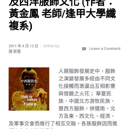
及西洋服飾文化 (作者：
黃金鳳 老師/逢甲大學纖
複系)
2011 年 4 月 12 日
Written by
Leave a Comment
陳 新蓉
人類服飾發展史中，服飾
之演變發展多經由不同文
化接觸而激盪出互相影響
與借鏡之火花； 華夏民
族、中國北方游牧民族、
暨西方服飾，併隨南、北
方及東、西文化、經濟、
及軍事交會而進行了相互交融，各族服飾因而進