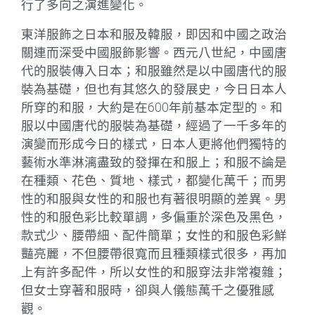
行了多向之演進變化。
東洋服飾之日本和服及韓服，即因和中國之政治
關連而深受中國服飾影響。西元八世紀，中國唐
代的服裝傳入日本；和服雖然是以中國唐代的服
裝為基礎，但也有其悠久的發展史，今日日本人
所穿的和服，大約是在600年前基本定型的。和
服以中國唐代的服裝為基礎，經過了一千多年的
演變而形成今日的樣式，日本人更將他們獨特的
藝術水準淋漓盡致的發揮在和服上；和服不論是
在種類、花色、質地、樣式，都變化萬千；而男
性的和服與女性的和服也有著很明顯的差異。男
性的和服色彩比較單調，多偏重於深色及黑色，
款式少、腰帶細、配件簡單；女性的和服色彩鮮
豔亮麗，不但腰帶很寬而且種類樣式很多，再加
上有許多配件，所以女性的和服穿法非常複雜；
但女士穿著和服時，卻與人儀態萬千之優雅感
觀。