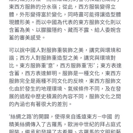
東西方服飾的分水嶺；從此，西方服裝變得立
體，外形變得富於變化，同時盡可能得讓造型體
現體形美。而以中國為代表的東方服飾文化則以
含蓄為美、以朦朧隱約、藏而不露、給人委婉含
蓄的審美感受。
可以說中國人對服飾重裝飾之美，講究與環境和
諧；西方人對服飾重造型之美，講究與環境對
比。東方服飾重“意”，西方服飾重“形”；東方表達
含蓄，西方表達鮮明。服飾是一種文化，東西方
服飾完全是兩種不同文化的反映，東西方服飾文
化由於發生的地理環境、氣候條件不同，及在發
展的過程中歷史積澱的內容不同，服飾文化之間
的內涵也有著很大的差別。
“絲綢之路”的開闢，使得來自遙遠東方—中國 的
精美絲綢傳入了古羅馬，歐洲中世紀的拜占庭式
服裝，繼承和發揚了古希臘、古羅馬的文明和藝