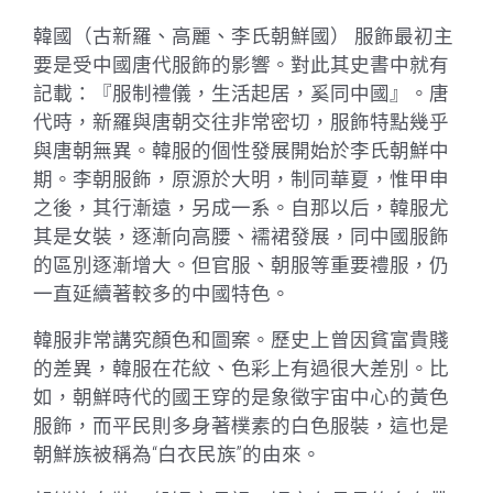
韓國（古新羅、高麗、李氏朝鮮國） 服飾最初主
要是受中國唐代服飾的影響。對此其史書中就有
記載：『服制禮儀，生活起居，奚同中國』。唐
代時，新羅與唐朝交往非常密切，服飾特點幾乎
與唐朝無異。韓服的個性發展開始於李氏朝鮮中
期。李朝服飾，原源於大明，制同華夏，惟甲申
之後，其行漸遠，另成一系。自那以后，韓服尤
其是女裝，逐漸向高腰、襦裙發展，同中國服飾
的區別逐漸增大。但官服、朝服等重要禮服，仍
一直延續著較多的中國特色。
韓服非常講究顏色和圖案。歷史上曾因貧富貴賤
的差異，韓服在花紋、色彩上有過很大差別。比
如，朝鮮時代的國王穿的是象徵宇宙中心的黃色
服飾，而平民則多身著樸素的白色服裝，這也是
朝鮮族被稱為“白衣民族”的由來。