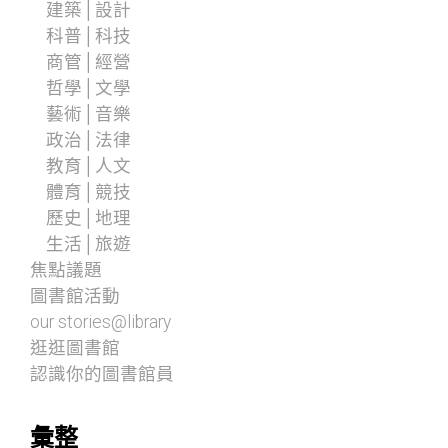
建築│設計
科普│科技
商管│經營
哲學│文學
藝術│音樂
政治│法律
教育│人文
體育│競技
歷史│地理
生活│旅遊
焦點議題
圖書館活動
our stories@library
逛逛圖書館
認識你的圖書館員
彙整