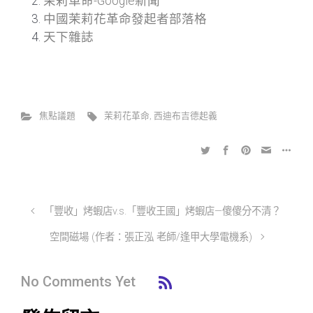
茉莉革命-Google新聞
中國茉莉花革命發起者部落格
天下雜誌
焦點議題
茉莉花革命
,
西迪布吉德起義
「豐收」烤蝦店v.s.「豐收王國」烤蝦店—傻傻分不清？
空間磁場 (作者：張正泓 老師/逢甲大學電機系)
No Comments Yet