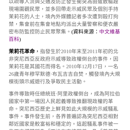
以疏導人流與交通及防止發生衝突為由遣散驅趕
現場圍觀民眾，並多回帶走示威民眾及個別手持
茉莉花的人士，境內外媒體記者多次遭到毆打拘
禁，集會前在集會地點均派出大量警察和便衣嚴
密布防監控防止民眾聚集。
(資料來源：
中文維基
百科
)
茉莉花革命
，
指發生於2010年末至2011年初的北
非突尼西亞反政府示威導致政權倒台的事件，因
茉莉花是其國花而得名。2010年12月17日，一名
26歲青年穆罕默德·布瓦吉吉自焚，觸發境內大規
模街頭示威遊行及爭取民主活動。
事件導致時任總統班·阿里政權倒台，成為阿拉伯
國家中第一場因人民起義導致推翻現政權的革
命。突尼西亞歷史上鮮見如此大規模的示威騷亂
事件。事件發生前，各界普遍認為突尼西亞相對
鄰近國家是較富裕和穩定的。這起騷亂事件被一