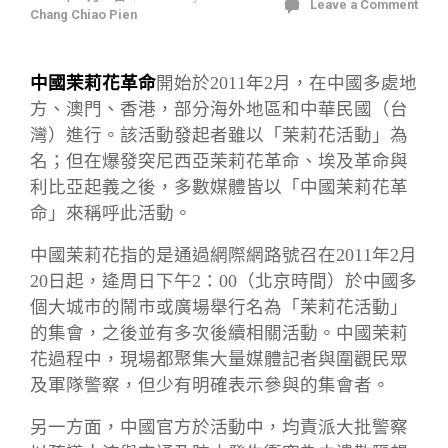
Leave a Comment
Chang Chiao Pien
中國茉莉花革命
開始於2011年2月，在中國多處地
方、澳門、香港，部分海外地區和中華民國（台
灣）進行。該活動發起者雖以「茉莉花活動」為
名；但在爆發突尼西亞茉莉花革命、埃及革命與
利比亞起義之後，多數媒體皆以「中國茉莉花革
命」來稱呼此活動。
中國茉莉花指的是通過網際網路號召在2011年2月
20日起，逄周日下午2：00（北京時間）於中國多
個大城市的鬧市或廣場舉行名為「茉莉花活動」
的集會，之後並有多次後續相關活動。中國茉莉
花過程中，現場都聚集大量媒體記者與圍觀民眾
及軍隊警察，但少有明確表示參與的集會者。
另一方面，中國官方於活動中，均責派大批警察