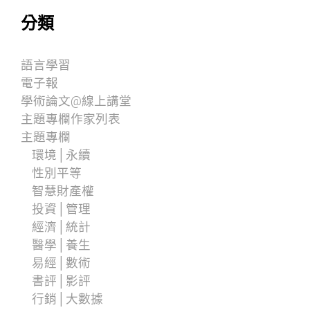
分類
語言學習
電子報
學術論文@線上講堂
主題專欄作家列表
主題專欄
環境│永續
性別平等
智慧財產權
投資│管理
經濟│統計
醫學│養生
易經│數術
書評│影評
行銷│大數據