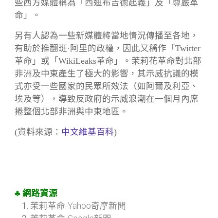
些西方媒體稱為「西迪布吉德起義」及「尊嚴革
命」。
另有人認為一些新媒體將當地情況傳播至各地，
有助於推翻班·阿里的政權，因此又稱作「Twitter
革命」或「WikiLeaks革命」。茉莉花革命對北部
非洲及中東產生了極大的影響，其示威抗議的模
式亦受一些國家的民眾所效法（如阿爾及利亞、
埃及等），導致反政府的示威浪潮在一個月內席
捲整個北部非洲與中東地區。
(資料來源：
中文維基百科
)
♣ 網路資源
茉莉革命-Yahoo奇摩新聞