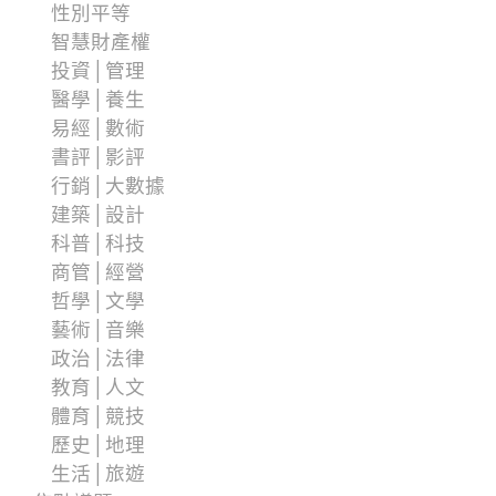
性別平等
智慧財產權
投資│管理
醫學│養生
易經│數術
書評│影評
行銷│大數據
建築│設計
科普│科技
商管│經營
哲學│文學
藝術│音樂
政治│法律
教育│人文
體育│競技
歷史│地理
生活│旅遊