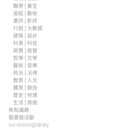
醫學│養生
易經│數術
書評│影評
行銷│大數據
建築│設計
科普│科技
商管│經營
哲學│文學
藝術│音樂
政治│法律
教育│人文
體育│競技
歷史│地理
生活│旅遊
焦點議題
圖書館活動
our stories@library