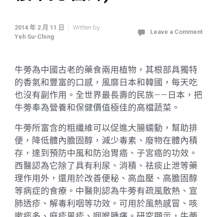
2014 年 2 月 11 日
Written by
Leave a Comment
Yeh Su-Ching
牛蒡為中國古老的藥食兩用植物，其根部具獨特
的香氣和豐富的口感，風靡日本和韓國，每天吃
也沒有副作用。全世界最長壽的民族——日本，把
牛蒡奉為營養和保健價值極佳的高檔蔬菜。
牛蒡所富含的粗纖維可以促進大腸蠕動，幫助排
便，降低體內膽固醇，減少毒素、廢物在體內積
存，達到預防中風和防治胃癌、子宮癌的功效。
西醫認為它除了具有利尿、消積、祛痰止泄等藥
理作用外，還用於改善便秘、高血壓、高膽固醇
等病症的食療。中醫則認為牛蒡有疏風散熱、宣
肺透疹、解毒利咽等功效。可用於風熱感冒、咳
嗽痰多、麻疹風疹、咽喉腫痛。研究顯示，牛蒡