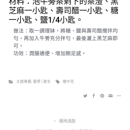
材料：泡牛蒡茶剩下的茶渣、黑
芝麻一小匙、壽司醋一小匙、糖
一小匙、鹽1/4小匙。
做法：取一調理缽，將糖、鹽與壽司醋攪拌均
勻，再加入牛蒡充分拌勻，最後灑上黑芝麻即
可。
功效：潤腸通便、增加飽足感。
主題專欄
,
醫學│養生
樓中亮
極地渦旋