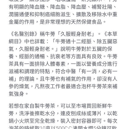
有明顯的降血糖、降血脂、降血壓、補腎壯陽、
潤腸通便和抑制癌細胞滋生、擴散及移除水中重
金屬的作用，是非常理想的天然保健食品。
《名醫別錄》稱牛蒡「久服輕身耐老」。《本草
綱目》中也詳載：「牛蒡通十二經脈、除五臟惡
氣，久服輕身耐老。」說明牛蒡對於五臟的保
養、經脈的通暢、抗衰老等方面具有良效。牛蒡
茶具有一面排除人體毒素，一面以營養成分進行
滋補和調理的特點，符合中醫「有一消，必有一
補」的理論。且牛蒡也有補氣的作用，卻沒有人
參的燥氣，凡熬夜工作者最適合泡杯牛蒡茶來補
氣強身。
若想在家自製牛蒡茶，可以至市場買回新鮮牛
蒡，洗淨後擦乾水分，連皮刨成絲或薄片，以乾
鍋小火烘至完全乾燥，裝入密封容器即可。每次
泡茶的時候取10克以500C.C.沸開水燜5分鐘可飲