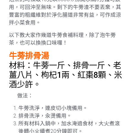
用，可回沖至無味。剩下的牛蒡渣不要丟棄，其
豐富的粗纖維對於淨化腸道非常有益，可作成涼
拌小菜食用。
以下教大家作幾道牛蒡食補料理，除了泡牛蒡
茶，也可以換換口味囉！
牛蒡排骨湯
材料：牛蒡一斤、排骨一斤、老
薑八片、枸杞1兩、紅棗8顆、米
酒少許。
做法：
牛蒡洗淨，連皮切小塊備用。
排骨洗淨，汆燙備用。
所有材料入鍋中，加水淹過食材，大火煮滾
後轉小火續煮20分鐘即可。