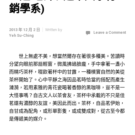
銷學系)
2013 年 12 月 2 日
Written by
Leave a Comment
Yeh Su-Ching
世上無處不美，想當然爾存在著很多種美。苦讀時
分望向眼前那扇輕窗，微風拂過臉龐，手中拿著一盞小
而精巧茶杯，啜飲著杯中的甘露，一種樸實自然的美從
茶杯開始了。心中平靜之海因品茗時恰當的搭配而產生
漣漪，若用素雅的青花瓷喝著香醇的黑咖啡，豈不是一
大怪事嗎？自古文人以茶會友，茶杯中承載的不只是佳
茗還有濃醇的友誼，美因此而出。茶杯，自品茗伊始，
自甘成為配角，或形單影隻，或成雙成對，從古至今都
是傳遞美的媒介。