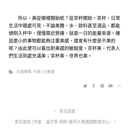
所以，美從哪裡開始呢？從茶杯開始。茶杯，日常
生活中隨處可見，不論美醜，水、飲料甚至湯品，都能
傾倒入杯中，慢慢靠近唇邊，就是一日的能量來源。連
這麼小的事物都能夠注重美感，還會有什麼是不美的
呢？由此便可以看出對美感的敏銳度。茶杯美，代表人
們生活到處充滿美；茶杯美，世界也美。
主題專欄
,
行銷│大數據
多元成家
勇往直前 (作者：潘才學 老師/逢甲大學通識教育中心)