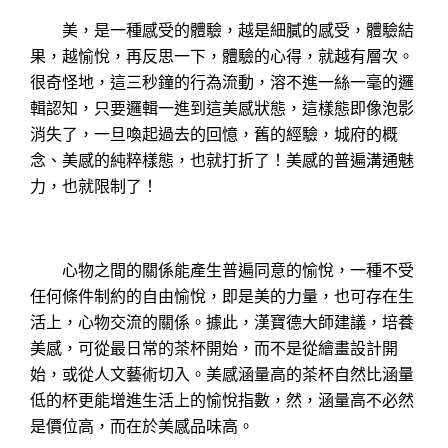
美，是一種感受的體驗，越是細膩的感受，體驗結
果，越愉悅，再反思一下，體驗的心得，就越有層次。
很奇怪地，這三秒鐘的行為流動，溶不進一絲一毫的邏
輯認知，只要邏輯一進到這美感狀態，這樣態即像泡影
消失了，一旦喚起過去的回憶，舊的經驗，城府的概
念、美感的純粹樣態，也就打折了！美感的普遍溝通魅
力，也就限制了！
心物之間的關係能產生普遍同意的愉悅，一種不受
任何條件制約的自由愉悅，即是美的力量，也可存在生
活上，心物交流的關係。據此，漢寶德大師建議，培養
美感，可從最日常的茶杯開始，而不是從繪畫設計開
始，或從人文藝術切入。美感涵量高的茶杯自然比涵量
低的杯更能增進生活上的愉悅指數，然，涵量高不必然
是價位高，而在於美感品味高。