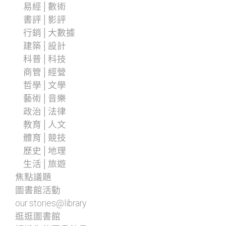
易經│數術
書評│影評
行銷│大數據
建築│設計
科普│科技
商管│經營
哲學│文學
藝術│音樂
政治│法律
教育│人文
體育│競技
歷史│地理
生活│旅遊
焦點議題
圖書館活動
our stories@library
逛逛圖書館