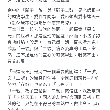
步，是急又切；路程，既遠且遙。
劇中的「騙子一號」與「騙子二號」是老師眼中
的頭痛學生，愛作弄同學、愛幻想與愛卡達天王
〈雖然我不知道那是什麼玩意兒〉。
原本計畫一起去傳說的樂園，一起探索「異次
元」的世界，那是虛幻的國度，然而，小孩子認
真地討論，於是，十台電扇、滑一百次滑水道，
成為「一號」與「二號」信以為真的工具，當
然，這不過是他們童心的可笑舉動，我笑不出，
只覺心酸……
「卡達天王」是劇中一個重要的關鍵：「一號」
與「二號」的衝突與決裂，全因這個玩具─先前
努力「存錢」也是為了「卡達天王」。
「一號」為了重拾對「二號」的信任，以為拿到
了「卡達天王」，兩人的友情就會回到最初；單
純的他，只能在不得已的早熟中，做出令人心疼