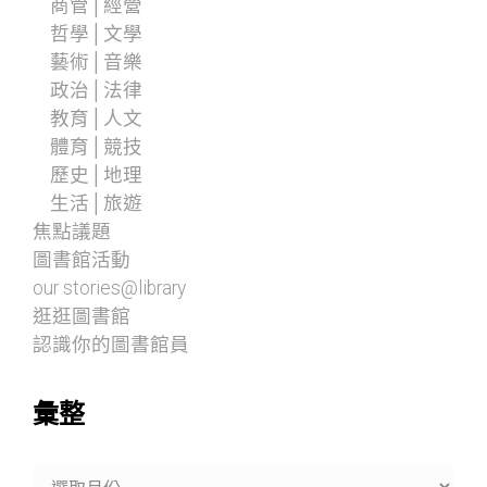
商管│經營
哲學│文學
藝術│音樂
政治│法律
教育│人文
體育│競技
歷史│地理
生活│旅遊
焦點議題
圖書館活動
our stories@library
逛逛圖書館
認識你的圖書館員
彙整
彙