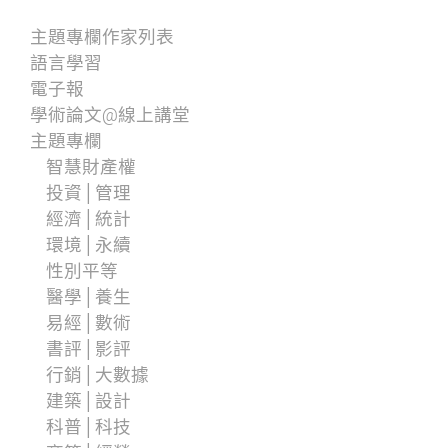
主題專欄作家列表
語言學習
電子報
學術論文@線上講堂
主題專欄
智慧財產權
投資│管理
經濟│統計
環境│永續
性別平等
醫學│養生
易經│數術
書評│影評
行銷│大數據
建築│設計
科普│科技