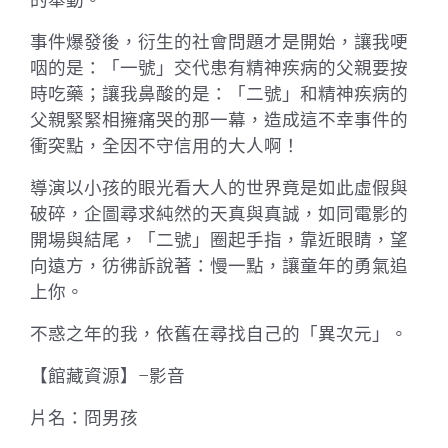
的舉動。
事件爆發後，衍生的社會問題才是開始，讓我哽
咽的是：「一號」交代患有精神疾病的父親要按
時吃藥；讓我鼻酸的是：「二號」和精神疾病的
父親緊緊相擁痛哭的那一幕，造成這不幸事件的
衝突點，全因不守信用的大人啊！
導演以小孩的眼光看大人的世界竟是如此虛假與
破碎，企圖尋求純然的天真與真誠，如同電影的
開場與結尾，「二號」圈起手指，靠近眼睛，望
向遠方，彷彿訴說著：慢一點，讓童年的勇氣追
上你。
不惑之年的我，依舊在尋找自己的「異次元」。
【館藏資源】–影音
片名：冏男孩