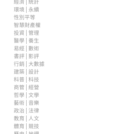
經濟│統計
環境│永續
性別平等
智慧財產權
投資│管理
醫學│養生
易經│數術
書評│影評
行銷│大數據
建築│設計
科普│科技
商管│經營
哲學│文學
藝術│音樂
政治│法律
教育│人文
體育│競技
歷史│地理