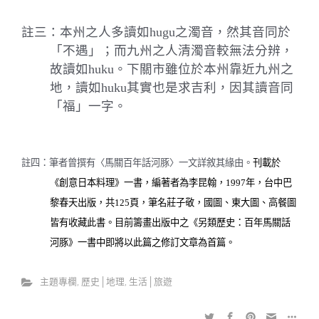
註三：本州之人多讀如
hugu
之濁音，然其音同於
「不遇」；而九州之人清濁音較無法分辨，
故讀如
huku
。下關市雖位於本州靠近九州之
地，讀如
huku
其實也是求吉利，因其讀音同
「福」一字。
註四：筆者曾撰有〈馬關百年話河豚〉一文詳敘其緣由。
刊載於
《創意日本料理》一書，編著者為李昆翰，
1997
年，台中巴
黎春天出版，共
125
頁，筆名莊子敬，國圖、東大圖、高餐圖
皆有收藏此書。目前籌畫出版中之《另類歷史：百年馬關話
河豚》一書中即將以此篇之修訂文章為首篇。
主題專欄
,
歷史│地理
,
生活│旅遊