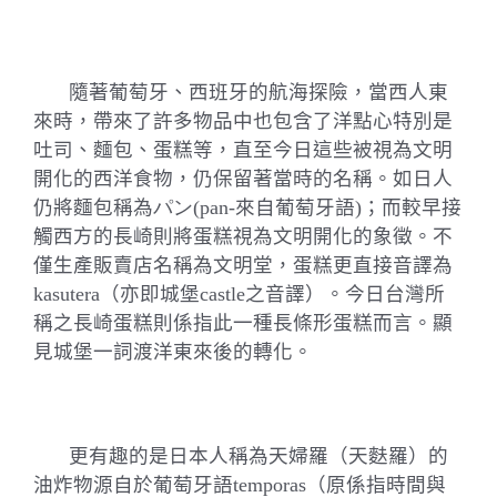
隨著葡萄牙、西班牙的航海探險，當西人東
來時，帶來了許多物品中也包含了洋點心特別是
吐司、麵包、蛋糕等，直至今日這些被視為文明
開化的西洋食物，仍保留著當時的名稱。如日人
仍將麵包稱為
パン
(pan-
來自葡萄牙語
)
；而較早接
觸西方的長崎則將蛋糕視為文明開化的象徵。不
僅生產販賣店名稱為文明堂，蛋糕更直接音譯為
kasutera
（亦即城堡
castle
之音譯）。今日台灣所
稱之長崎蛋糕則係指此一種長條形蛋糕而言。顯
見城堡一詞渡洋東來後的轉化。
更有趣的是日本人稱為天婦羅（天麩羅）的
油炸物源自於葡萄牙語
temporas
（原係指時間與