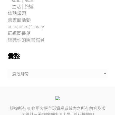
生活│旅遊
焦點議題
圖書館活動
our stories@library
逛逛圖書館
認識你的圖書館員
彙整
彙
整
版權所有 ©
逢甲大學
全球資訊系統內之所有內容及版
面設計－著作權屬
逢甲大學
|
隱私權聲明