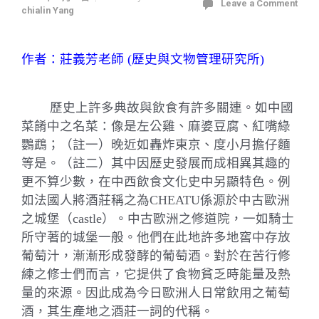
Leave a Comment
chialin Yang
作者：莊義芳老師
(
歷史與文物管理研究所
)
歷史上許多典故與飲食有許多關連。如中國
菜餚中之名菜：像是左公雞、麻婆豆腐、紅嘴綠
鸚鵡；（註一）晚近如轟炸東京、度小月擔仔麵
等是。（註二）其中因歷史發展而成相異其趣的
更不算少數，在中西飲食文化史中另顯特色。例
如法國人將酒莊稱之為
CHEATU
係源於中古歐洲
之城堡（
castle
）。中古歐洲之修道院，一如騎士
所守著的城堡一般。他們在此地許多地窖中存放
葡萄汁，漸漸形成發酵的葡萄酒。對於在苦行修
練之修士們而言，它提供了食物貧乏時能量及熱
量的來源。因此成為今日歐洲人日常飲用之葡萄
酒，其生產地之酒莊一詞的代稱。