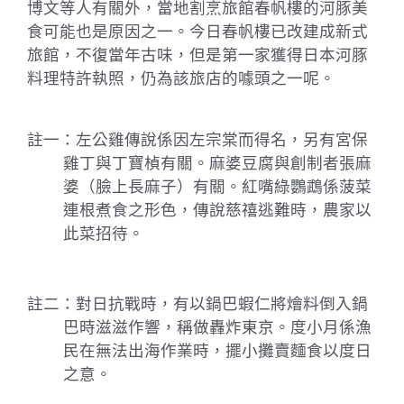
博文等人有關外，當地割烹旅館春帆樓的河豚美
食可能也是原因之一。今日春帆樓已改建成新式
旅館，不復當年古味，但是第一家獲得日本河豚
料理特許執照，仍為該旅店的噱頭之一呢。
註一：左公雞傳說係因左宗棠而得名，另有宮保
雞丁與丁寶楨有關。麻婆豆腐與創制者張麻
婆（臉上長麻子）有關。紅嘴綠鸚鵡係菠菜
連根煮食之形色，傳說慈禧逃難時，農家以
此菜招待。
註二：對日抗戰時，有以鍋巴蝦仁將燴料倒入鍋
巴時滋滋作響，稱做轟炸東京。度小月係漁
民在無法出海作業時，擺小攤賣麵食以度日
之意。