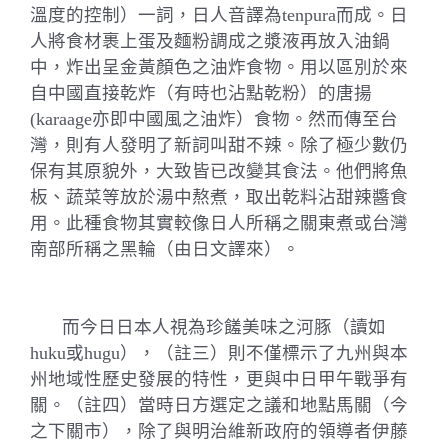
溫度的控制）一詞，日人音譯為
tenpura
而成。日
人將食材裹上蛋及麵粉調成之漿液再放入油鍋
中，炸出呈金黃顏色之油炸食物。用以區別於來
自中國直接乾炸（有時也沾點乾粉）的唐揚
(karaage
亦即中國風之油炸）食物。然而傳至台
灣，則有人發明了新詞叫甜不辣。除了極少數仍
保有其原貌外，大致皆已改變其食法。他們將魚
板、蔬菜等放於湯中熬煮，取出乾料沾甜辣醬食
用。此種食物其實較像日人所稱之關東煮或台灣
南部所稱之黑輪（由日文譯來）。
而今日日本人視為珍饈美味之河豚（讀如
huku
或
hugu
），（註三）則不僅標示了九州與本
州地域性歷史發展的特性，更與中日甲午戰爭有
關。（註四）當時日方選定之議和地點馬關（今
之下關市），除了與明治維新政府的領導者伊藤