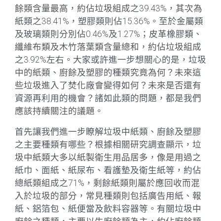
餘類含量最高，約佔垃圾組成之39.43%，其次為
紙類之38.41%，塑膠類則佔15.36%。至於金屬類
及玻璃類則分別佔0.46%及1.27%；皮革橡膠類、
纖維布類及木竹落葉類含量總和，約佔垃圾組成
之3.92%左右。
大家或許進一步想關心的是，垃圾
中的紙類、廚餘及塑膠的種類究竟為何？未來這
些垃圾進入了焚化廠會變得如何？未來是否還有
資源再利用的機會？諸如此類的問題，都是我們
應該持續關注的議題。
首先讓我們進一步瞭解垃圾中紙類、廚餘及塑膠
之主要種類有哪些？根據相關研究調查顯示，垃
圾中紙類大多以紙製衛生用品居多，像是用過之
紙巾、面紙、紙尿布、看護墊及衛生紙等，約佔
總紙類組成之71%，剩餘紙類則屬於應回收而混
入於垃圾的部分，常見種類則包括廣告用紙、報
紙、鋁箔包、紙便當及飲料容器等。有關垃圾中