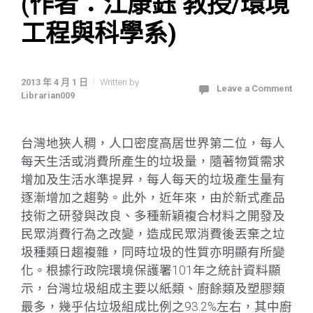
(作者：江康鈺 教授/環境
工程與科學系)
2013 年 4 月 1 日
Written by
Leave a Comment
Librarian009
台灣地狹人稠，人口密度高居世界第二位，每人
每天生活或消費所產生的垃圾量，隨著物質需求
增加及生活水準提昇，每人每天的垃圾產生量有
逐漸增加之趨勢。此外，近年來，由於新式產品
技術之研發與改良、多種新穎複合材料之開發及
民眾消費行為之改變，造成民眾消費後丟棄之垃
圾種類日趨複雜，同時垃圾的性質亦明顯有所變
化。根據行政院環境保護署101年之統計資料顯
示，台灣垃圾組成主要以紙類、廚餘類及塑膠類
最多，幾乎佔垃圾組成比例之93.2%左右，其中廚