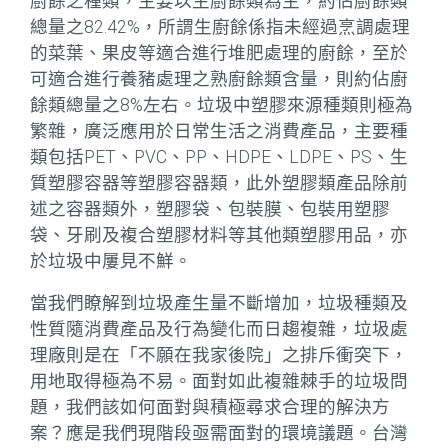
廚餘之種類，主要以生廚餘類為主，約佔廚餘類
總量之82.42%，所謂生廚餘係指未經過烹調處理
的菜葉、果皮等適合進行堆肥處理的廚餘，至於
可適合進行養豬處理之熟廚餘類含量，則約佔廚
餘類總量之8%左右。垃圾中塑膠來源種類則極為
繁雜，廣泛應用於日常生活之消費產品，主要種
類包括PET、PVC、PP、HDPE、LDPE、PS、生
質塑膠容器等塑膠容器類，此外塑膠類產品除前
述之容器類外，塑膠袋、包裝膜、包裝用塑膠
袋、牙刷及複合塑膠材料等其他類塑膠用品，亦
於垃圾中屢見不鮮。
當我們瞭解到垃圾產生量不斷增加，垃圾種類及
性質隨消費產品及行為變化而日趨複雜，垃圾處
理廠則是在「不願在我家後院」之排斥衝突下，
用地取得極為不易。面對如此複雜棘手的垃圾問
題，我們該如何面對與積極尋求合理的解決方
案？應是我們現階段亟需面對的環境議題。台灣