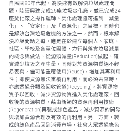
自民國80年代起，為快速有效解決垃圾處理問
題，陸續興建完成26座垃圾焚化廠，並已完成24
座焚化廠之操作運轉。焚化處理雖可達到「減量
化」、「安定化」及「資源化」之目標，同時也
是解決台灣垃圾危機的方法之一，然而，根本解
決垃圾問題之道，應是在於建立每個人、家庭、
社區、學校及各單位團體，力行與落實垃圾減量
的概念與做法，從源頭減量(Reduction)做起，確
實減少垃圾之產生量，同時對於資源物質絕不輕
易丟棄，儘可能重覆使用(Reuse)，增加其再利用
性；即使資源無法重覆再利用，而必須丟棄時，
亦應透過分類及回收管道(Recycling)，將資源物
質予以回收，減少資源物質進入焚化處理廠。回
收後的資源物質，藉由新穎的資源再利用技術
(Regeneration)再製成綠色產品，減少資源的開發
與增加資源合理及有效的再利用。另一方面，製
成的綠色產品回到消費市場，社會大眾透過綠色