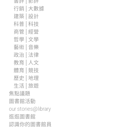
書評│影評
行銷│大數據
建築│設計
科普│科技
商管│經營
哲學│文學
藝術│音樂
政治│法律
教育│人文
體育│競技
歷史│地理
生活│旅遊
焦點議題
圖書館活動
our stories@library
逛逛圖書館
認識你的圖書館員