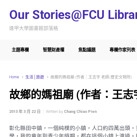
Skip to main content
Our Stories@FCU Libra
逢甲大學圖書館部落格
主題專欄
智慧財產權
焦點議題
專欄作家列表
Home
生活│旅遊
故鄉的媽祖廟 (作者：王志宇 老師/歷史文物所)
故鄉的媽祖廟 (作者：王志
2013 年 3 月 22 日
Written by
Chang Chiao Pien
彰化縣田中鎮，一個純樸的小鎮，人口約四萬出頭。
學，我的童年到青少年時期，都在這個小鎮上渡過。