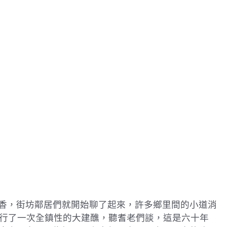
香，街坊鄰居們就開始聊了起來，許多鄉里間的小道消
舉行了一次全鎮性的大建醮，聽耆老們談，這是六十年