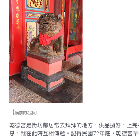
【
廟前的石獅
】
乾德宮是街坊鄰居常去拜拜的地方，供品擺好，上完
息，就在此時互相傳遞。記得民國72年底，乾德宮