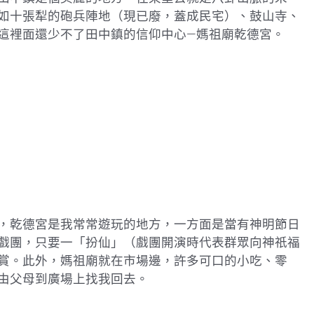
如十張犁的砲兵陣地（現已廢，蓋成民宅）、鼓山寺、
這裡面還少不了田中鎮的信仰中心—媽祖廟乾德宮。
，乾德宮是我常常遊玩的地方，一方面是當有神明節日
戲團，只要一「扮仙」（戲團開演時代表群眾向神祇福
賞。此外，媽祖廟就在市場邊，許多可口的小吃、零
由父母到廣場上找我回去。