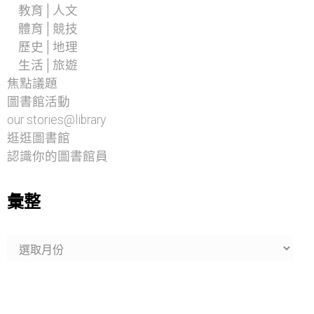
教育│人文
體育│競技
歷史│地理
生活│旅遊
焦點議題
圖書館活動
our stories@library
逛逛圖書館
認識你的圖書館員
彙整
彙
整