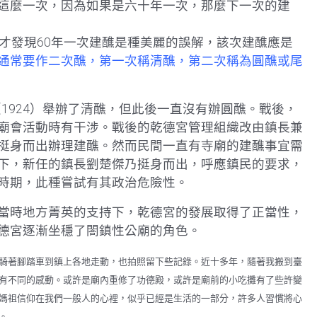
這麼一次，因為如果是六十年一次，那麼下一次的建
才發現60年一次建醮是種美麗的誤解，該次建醮應是
通常要作二次醮，第一次稱清醮，第二次稱為圓醮或尾
（1924）舉辦了清醮，但此後一直沒有辦圓醮。戰後，
廟會活動時有干涉。戰後的乾德宮管理組織改由鎮長兼
挺身而出辦理建醮。然而民間一直有寺廟的建醮事宜需
下，新任的鎮長劉楚傑乃挺身而出，呼應鎮民的要求，
時期，此種嘗試有其政治危險性。
當時地方菁英的支持下，乾德宮的發展取得了正當性，
德宮逐漸坐穩了閤鎮性公廟的角色。
騎著腳踏車到鎮上各地走動，也拍照留下些記錄。近十多年，隨著我搬到臺
有不同的感動。或許是廟內重修了功德殿，或許是廟前的小吃攤有了些許變
媽祖信仰在我們一般人的心裡，似乎已經是生活的一部分，許多人習慣將心
。