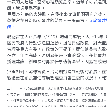
一次的大建醮，當時心裡頗感慶幸，這輩子可以遇到
醮，我肯定遇不到。
民國72年底的大建醮，在我後來從事相關研究之後，
乾德宮在日治時期遷建的結果。一般而言，
寺廟遷建
醮。
乾德宮在大正八年（1919）遷建完成後，大正13年
國民政府力行勤儉建國運動，提倡民俗改良，對大型
管理委員會主委，在政策的干擾下，歷任鎮長無人敢
在六十年內完成，否則易招來不幸的看法。在此壓力
辦理建醮。劉鎮長的勇於任事值得喝采，因為在戒嚴
無論如何，乾德宮從日治時期遷建到戰後的發展，在
戰後更在鎮長兼任寺廟管理委員會主委的狀況下，乾
三十年年前，當我回到故鄉，或許是受學科訓練的影響，我會背著相機，
中市定居，回鄉的時間越來越少，但是每次回到田中，走進媽祖廟，都會
化，但不變的是來來往往的人群裡，每個人手握線香、禮敬媽祖的虔誠。
裡的事傾訴媽祖，減低了心裡的負擔及壓力，信仰的功能在此處展現無餘