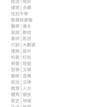
經濟│統計
環境│永續
性別平等
智慧財產權
醫學│養生
易經│數術
書評│影評
行銷│大數據
建築│設計
科普│科技
商管│經營
哲學│文學
藝術│音樂
政治│法律
教育│人文
體育│競技
歷史│地理
生活│旅遊