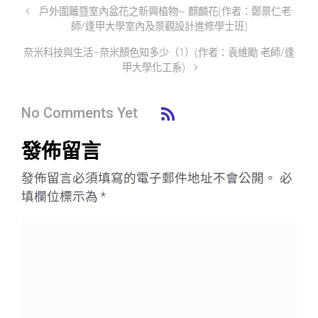
戶外圍籬暨室內盆花之新興植物~ 麒麟花(作者：鄭景仁老
師/逢甲大學室內及景觀設計進修學士班)
奈米科技與生活–奈米顏色知多少（1）(作者：袁維勵 老師/逢
甲大學化工系)
No Comments Yet
發佈留言
發佈留言必須填寫的電子郵件地址不會公開。
必
填欄位標示為
*