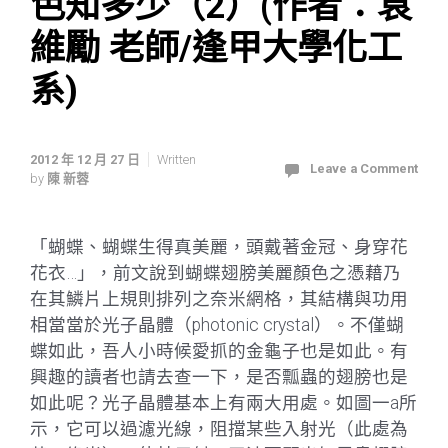
色知多少（2）(作者：袁
維勵 老師/逢甲大學化工
系)
2012 年 12 月 27 日
Written
Leave a Comment
by
陳 新蓉
「蝴蝶、蝴蝶生得真美麗，頭戴著金冠、身穿花
花衣…」，前文說到蝴蝶翅膀美麗顏色之憑藉乃
在其鱗片上規則排列之奈米網格，其結構與功用
相當當於光子晶體（photonic crystal）。不僅蝴
蝶如此，吾人小時候愛抓的金龜子也是如此。有
興趣的讀者也請去查一下，是否瓢蟲的翅膀也是
如此呢？光子晶體基本上有兩大用處。如圖一a所
示，它可以過濾光線，阻擋某些入射光（此處為