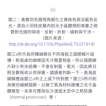
(c)
圖二：喜鵲羽毛隨視角變化之黃綠色與淡藍色反
光，源自小羽枝皮層內如光子晶體規則堆疊之微
管對光線的吸收、反射、折射、繞射與干涉。
（圖片來源：
http://dx.doi.org/10.1103/PhysRevE.73.021914
）
圖三a所示為同種蝴蝶在不同海拔之翅膀鱗片結
構。較高處的蝴蝶因天冷需要熱能，所以翅膀鱗
片缺少奈米結構，不會反射藍、紫光，因此將日
照全數吸收以供保暖。請讀者判斷一下，高海拔
蝴蝶應由圖三a中之上或下所對應？圖三b所示則
為模仿蝴蝶翅膀，以幾丁質為材料建構之光子晶
體模型，未來可應用在沙漠或太空中之熱防護
（thermal protection）等。