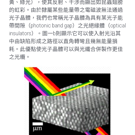
黃、綠光），使其反射、干涉而顯出如昆蟲翅膀
的虹彩。由於隸屬某些能量帶之電磁波無法通過
光子晶體，我們也常稱光子晶體為具有某光子能
帶間隙（photonic band gap）之光絕緣體（optical
insulators）。
圖一b則顯示它可以使入射光沿其
中由缺陷形成之路徑以直角轉彎且幾無能量損
耗。此優點使光子晶體可以與光纖合併製作更佳
之光纜。