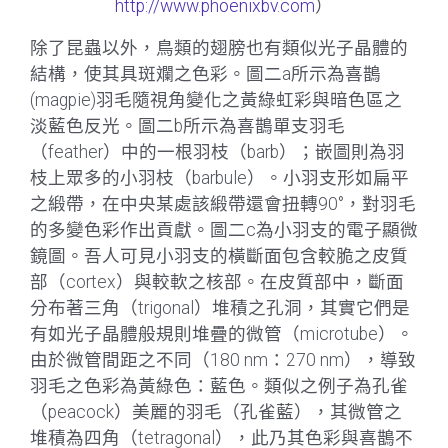
http://www.phoenixbv.com
）
除了昆蟲以外，鳥類的翅膀也有類似光子晶體的
結構，使其具斑斕之色彩。圖二a所示為喜鵲
(magpie)羽毛隨視角變化之黃綠虹彩與暗色區之
淡藍色反光。圖二b所示為喜鵲單支羽毛
（feather）中的一根羽枝（barb）；嵌圖則為羽
枝上眾多的小羽枝（barbule）。小羽支形如扁平
之緞帶，在中央某處該緞帶還會扭轉90°，對羽毛
的多變色彩作出貢獻。圖二c為小羽支的電子顯微
鏡圖。吾人可見小羽支的橫斷面包含較脆之皮質
部（cortex）與較軟之核部。在皮質部中，斷面
分布著三角（trigonal）堆積之孔洞，其實它們是
有如光子晶體般規則堆疊的微管（microtube）。
由於微管間距之不同（180 nm：270 nm），導致
羽毛之色彩為黃綠色：藍色。類似之例子為孔雀
（peacock）美麗的羽毛（孔雀藍），其微管之
堆積為四角（tetragonal），此乃其色彩與喜鵲不