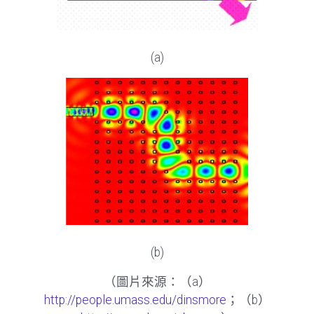
(a)
(b)
（圖片來源：（a）
http://people.umass.edu/dinsmore
；（b）