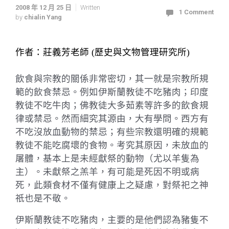
2008 年 12 月 25 日
Written
1 Comment
by
chialin Yang
作者：莊義芳老師
(
歷史與文物管理研究所
)
飲食與宗教的關係非常密切，其一就是宗教所規
範的飲食禁忌。
例如伊斯蘭教徒不吃豬肉；印度
教徒不吃牛肉；佛教徒大多茹素等許多的飲食規
律或禁忌。
然而細究其源由，大有學問。西方有
不吃沒放血動物的禁忌；有些宗教還明確的規範
教徒不能吃腐壞的食物。考究其原因，未放血的
屠體，
基本上是未經獻祭的動物（尤以羊隻為
主）。
未獻祭之羔羊，有可能是死因不明或病
死，此類食材不僅有健康上之疑慮，對祭祀之神
祇也是不敬。
伊斯蘭教徒不吃豬肉，主要的是他們認為豬隻不