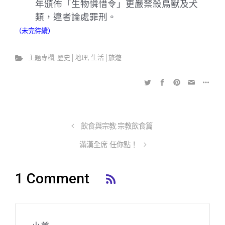
年頒佈「生物憐惜令」更嚴禁殺鳥獸及犬
類，違者論處罪刑。
（未完待續）
主題專欄
,
歷史│地理
,
生活│旅遊
飲食與宗教:宗教飲食篇
滿漢全席 任你點！
1 Comment