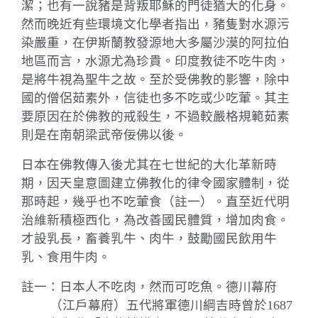
潔；也有一說豬是背叛耶穌的門徒猶大的化身。
然而晚近有些環境文化學者指出，豬隻對水源污
染嚴重，在伊斯蘭教發源地大多屬沙漠的阿拉伯
地區而言，水源尤為珍貴。
印度教徒不吃牛肉，
是將牛視為聖牛之故。
至於受佛教的影響，除中
國的僧侶茹素外，信徒也多不吃或少吃葷。其主
要原因在於佛教的戒殺生，不過較嚴格規範茹素
則是在南朝梁武帝佞佛以後。
日本在佛教傳入後尤其在七世紀的大化革新時
期，因天皇意圖建立佛教化的律令國家體制，從
那時起，幾乎也不吃葷食（註一）。直至近代明
治維新積極西化，為改善國民體質，增加肉食。
才設乳長，畜養乳牛、肉牛，鼓勵國民飲用牛
乳、食用牛肉。
註一：日本人不吃肉，然而可吃魚。德川幕府
（江戶幕府）五代將軍德川綱吉時曾於
1687