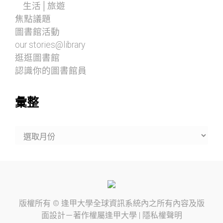
生活│旅遊
焦點議題
圖書館活動
our stories@library
逛逛圖書館
認識你的圖書館員
彙整
彙
整
版權所有 ©
逢甲大學
全球資訊系統內之所有內容及版
面設計－著作權屬
逢甲大學
|
隱私權聲明