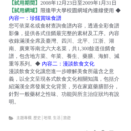
【試用期間】
2008
年
12
月
23
日
至
2009
年
1
月
31
日
【試用網域】
限逢甲大學校園網域內連線使用
◆
內容一：珍饈賞味食譜
您可依菜名或食材查詢食譜內容，透過全彩食譜
影像，提供各式佳餚最完整的素材及工序。內容
收錄滿漢全席及臺灣、四川、北平、江浙、湖
南、廣東等南北六大名菜，共
1,300
餘道佳餚食
譜，包含地方菜、年菜、養生、藥膳、海鮮、減
重等系列。
◆
內容二：漫談飲食文化
漫談飲食文化讓您進一步瞭解美食所蘊含之意
義，以全文呈現各式飲食文化相關知識，包括介
紹滿漢全席發展文化背景，另在家庭藥膳部分，
針對一般藥材之性味、功能與所主治症狀均有說
明。
主題專欄
,
歷史│地理
,
生活│旅遊