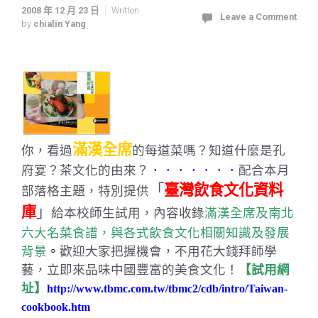
2008 年 12 月 23 日
Written
Leave a Comment
by
chialin Yang
滿漢全席
你，看過
的每道菜嗎？知道什麼是孔
府宴？茶文化的由來？
．．．．．．．
配合本月
「
臺灣飲食文化資料
部落格主題，特別提供
庫
」
給本校師生試用，內容收錄
滿漢全席及南北
六大名菜食譜，與各式飲食文化相關知識及發展
背景
。
歡迎大家把握機會，不用花大錢拜師學
藝，立即來品味中國豐富的美食文化！
【試用網
址】
http://www.tbmc.com.tw/tbmc2/cdb/intro/Taiwan-
cookbook.htm