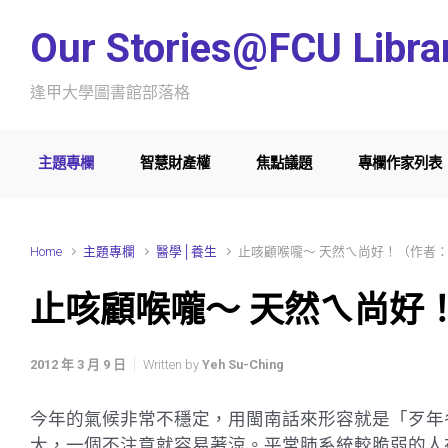
Skip to main content
Our Stories@FCU Libra
逢甲大學圖書館部落格
主題專欄
智慧財產權
焦點議題
專欄作家列表
Home
主題專欄
醫學│養生
止咳顧喉嚨～ 天然ㄟ尚好！（作者：
止咳顧喉嚨～ 天然ㄟ尚好！
2012 年 3 月 9 日
Written by
Yeh Su-Ching
今年的氣候非常不穩定，用閩南話來形容就是「歹年
大，一個不注意就容易著涼。平常肺系統較脆弱的人