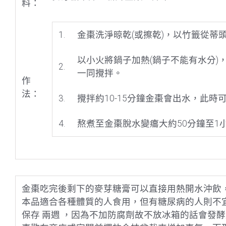
料：
1.
金棗洗淨晾乾(或擦乾)，以竹籤從蒂
以小火將鍋子加熱(鍋子不能有水分)
2.
一同攪拌。
作
法：
3.
攪拌約10-15分鐘金棗會出水，此
4.
熬煮至金棗脫水變癟大約50分鐘至1
金棗吃完後剩下的麥芽糖膏可以直接用熱開水沖飲
本品適合各種體質的人食用，但有糖尿病的人則不
保存 兩週 ，因為不加防腐劑故不放冰箱的話會發