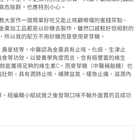
高危險群，也應特別小心。
教大家作一道簡單好吃又能止咳顧喉嚨的蜜餞茶點—
金棗加工品都是以砂糖去製作，雖然口感較好但相對的
，所以我的配方不用砂糖而是使用麥芽糖。
、壽星桔等，中醫認為金棗具有止咳、化痰、生津止
消食等功效，以營養學角度而言，含有極豐富的維生
桔就能獲得足夠的維生素C。而麥芽糖（中醫稱飴糖）也
強壯劑，具有潤肺止咳、補脾益氣、緩急止痛、滋潤內
單，經編輯小組試做之後發現口味不輸外面賣的且成功