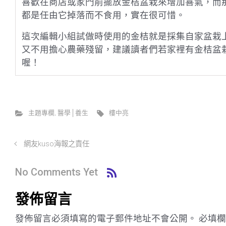
喜歡在商店或家門前擺放金桔盆栽來增加喜氣，而
都是任由它掉落而不食用，實在很可惜。
這次編輯小組試做時使用的金桔就是採集自家盆栽
又不用擔心農藥殘留，建議讀者們若家裡有金桔盆
喔！
主題專欄
,
醫學│養生
樓中亮
網友kuso海報之責任
No Comments Yet
發佈留言
發佈留言必須填寫的電子郵件地址不會公開。
必填