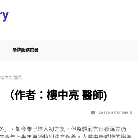
ry
學院服務館員
樓中亮 醫師)
（作者：樓中亮 醫師)
Leave a Comment
冬」。如今雖已進入初之氣，但整體而言日夜溫差仍
在今年上半年更須特別注意保養。人體中最嬌嫩的臟腑