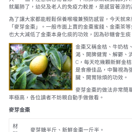
就屬肺了，幼兒及老人的免疫力較差，是感冒著涼的
為了讓大家都能輕鬆保養喉嚨兼預防感冒，今天就來
「麥芽金棗」。一般市面上賣的金棗蜜餞、金棗茶等
也大大減低了金棗本身化痰的功效，因為砂糖會生痰
金棗又稱金桔、牛奶桔
渴、開脾健胃、解鬱、
C，每天吃幾顆新鮮金
是食療佳品，中醫視為
臟、開胃除煩的功效。
麥芽金棗的做法非常簡
率極高，各位讀者不妨親自動手做做看。
麥芽金棗
材
麥芽糖半斤、新鮮金棗一斤半。