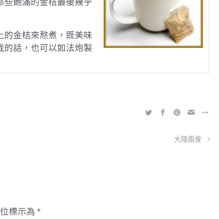
那些飽滿的金桔最後幾乎
上的金桔來熬煮，既美味
栽的話，也可以如法炮製
大陸兩會
欄位標示為
*