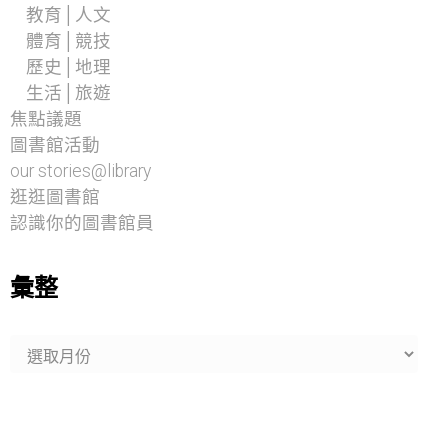
教育│人文
體育│競技
歷史│地理
生活│旅遊
焦點議題
圖書館活動
our stories@library
逛逛圖書館
認識你的圖書館員
彙整
彙
整