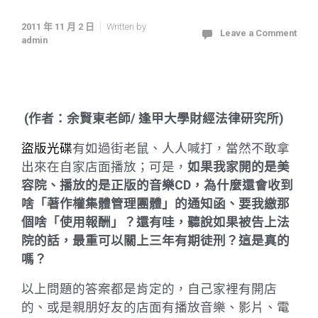
2011 年 11 月 2 日
Written by
Leave a Comment
admin
(作者：余賢東老師/ 逢甲大學財經法律研究所)
盜版光碟
有如過街老鼠、人人喊打，當然不敢拿
出來在自家店面播放；可是，
如果我家開的是美
容院、播放的是正版的音樂CD，為什麼還會收到
啥「著作權集體管理團體」的通知函、要我繳那
個啥「使用報酬」？還有哇，聽說如果被告上法
院的話，最重可以關上三年有期徒刑？這是真的
嗎？
以上問題的答案都是肯定的，自己家裡有開店
的、或是親朋好友的店面有播放音樂、影片、電