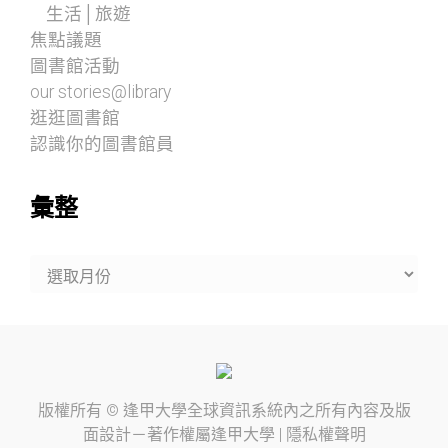
生活│旅遊
焦點議題
圖書館活動
our stories@library
逛逛圖書館
認識你的圖書館員
彙整
彙
整
版權所有 ©
逢甲大學
全球資訊系統內之所有內容及版
面設計－著作權屬
逢甲大學
|
隱私權聲明