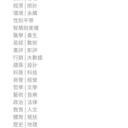
經濟│統計
環境│永續
性別平等
智慧財產權
醫學│養生
易經│數術
書評│影評
行銷│大數據
建築│設計
科普│科技
商管│經營
哲學│文學
藝術│音樂
政治│法律
教育│人文
體育│競技
歷史│地理