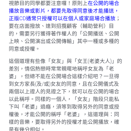
視節目的同學都要注意囉！原則上
在公開的場合
播放音樂或影片，都要先取得同意後才能播送
，
正版CD通常只授權可以在個人或家庭場合播放
；
要在店面撥放、達到招攬顧客（輔助營利）目
的，需要另行獲得著作權人的「公開播送、公開
上映、公開演出或公開傳輸」其中一種或多種的
同意或授權。
這個道理有些像「女友」與「女王(老婆大人)」的
差別，情侶熱戀時常常親暱地稱呼女友為「老
婆」，但總不能在公開場合這樣介紹吧？一旦得
到女方家長(及/或)女友的同意，且在公開儀式及
兩個以上證人的見證之下，就可以在公開的場合
以此稱呼。同樣的一個人，「女友」階段只能私
下叫「老婆」過癮，須等到取得另外的同意或授
權後，才能公開的稱呼「老婆」，這道理與：同
樣的音樂，要取得另外的授權才能公開播放，確
是有幾分相似。