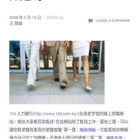
2008 年 5 月 16 日
Written by
Leave a Comment
王 雅諭
人力銀行
台灣老字號的線上求職網
104
(
http://www.104.com.tw/
)
站，相信大家都耳熟能詳
在這網站除了能找工作，還有三寶，可以
!
讓你對求職有更高的掌握度喔
第一寶：
職能測驗
，它能幫助你瞭解
!
適合自己的工作職種，不會有入錯行的遺憾！第二寶：
網路市
調
，