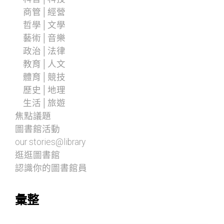
商管│經營
哲學│文學
藝術│音樂
政治│法律
教育│人文
體育│競技
歷史│地理
生活│旅遊
焦點議題
圖書館活動
our stories@library
逛逛圖書館
認識你的圖書館員
彙整