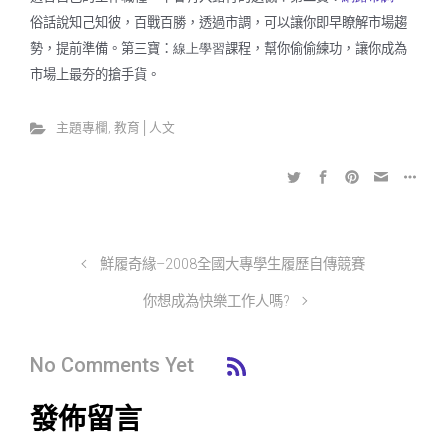
俗話說知己知彼，百戰百勝，透過市調，可以讓你即早瞭解市場趨
勢，提前準備。第三寶：
線上學習
課程，幫你偷偷練功，讓你成為
市場上最夯的搶手貨。
主題專欄
,
教育│人文
鮮履奇緣–2008全國大專學生履歷自傳競賽
你想成為快樂工作人嗎?
No Comments Yet
發佈留言